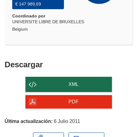
€ 147 989,69
Coordinado por
UNIVERSITE LIBRE DE BRUXELLES
Belgium
Descargar
Descargar
el
contenido
XML
de
la
PDF
página
Última actualización:
6 Julio 2011