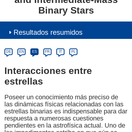
Binary Stars
Resultados resumidos
Article
Category
Article
DE
EN
ES
FR
IT
PL
available
in
Interacciones entre
the
estrellas
following
languages:
Poseer un conocimiento más preciso de
las dinámicas físicas relacionadas con las
estrellas binarias es indispensable para dar
respuesta a numerosas cuestiones
pendientes en la astrofísica actual. Uno de