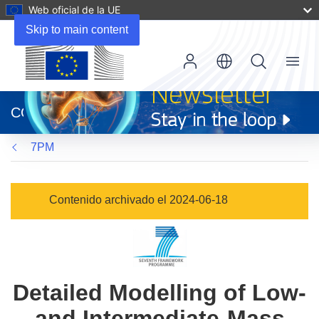
Web oficial de la UE
Skip to main content
Menu
(se
abrirá
CORDIS
en
una
7PM
nueva
ventana)
Contenido archivado el 2024-06-18
Detailed Modelling of Low-
and Intermediate-Mass