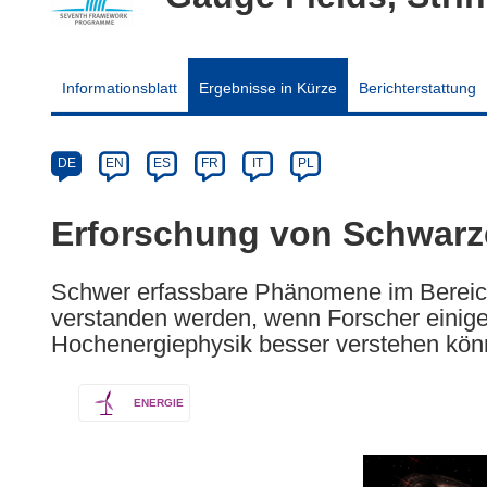
Informationsblatt
Ergebnisse in Kürze
Berichterstattung
Article
Category
Article
DE
EN
ES
FR
IT
PL
available
in
Erforschung von Schwarz
the
following
Schwer erfassbare Phänomene im Bereic
languages:
verstanden werden, wenn Forscher einige
Hochenergiephysik besser verstehen kön
ENERGIE