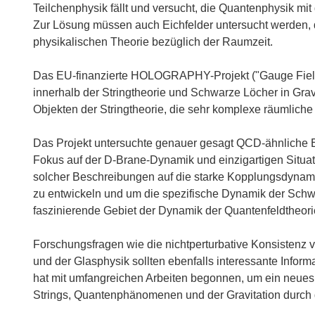
Teilchenphysik fällt und versucht, die Quantenphysik mit
Zur Lösung müssen auch Eichfelder untersucht werden, d
physikalischen Theorie bezüglich der Raumzeit.
Das EU-finanzierte HOLOGRAPHY-Projekt ("Gauge Fields
innerhalb der Stringtheorie und Schwarze Löcher in Grav
Objekten der Stringtheorie, die sehr komplexe räumlich
Das Projekt untersuchte genauer gesagt QCD-ähnliche Ei
Fokus auf der D-Brane-Dynamik und einzigartigen Situati
solcher Beschreibungen auf die starke Kopplungsdynami
zu entwickeln und um die spezifische Dynamik der Schwa
faszinierende Gebiet der Dynamik der Quantenfeldtheori
Forschungsfragen wie die nichtperturbative Konsistenz v
und der Glasphysik sollten ebenfalls interessante Info
hat mit umfangreichen Arbeiten begonnen, um ein neues 
Strings, Quantenphänomenen und der Gravitation durch 