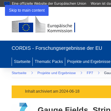
Eine offizielle Website der Europäischen Union
Woran ist d
Skip to main content
(öffnet
in
CORDIS - Forschungsergebnisse der EU
neuem
Fenster)
Startseite
Thematic Packs
Projekte und Ergebnisse
Startseite
Projekte und Ergebnisse
FP7
Gaug
Inhalt archiviert am 2024-06-18
Gauge Fields, Stri