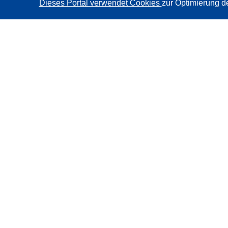
Dieses Portal verwendet Cookies
zur Optimierung d
CORDIS - Forschungsergebnisse der EU
Diese Website wird vom
Amt für Veröffentlichungen der
Europäischen Union
verwaltet.
Barrierefreiheit
Halbautomatische Projektklassifizierung - Hinweis zur
Erklärbarkeit