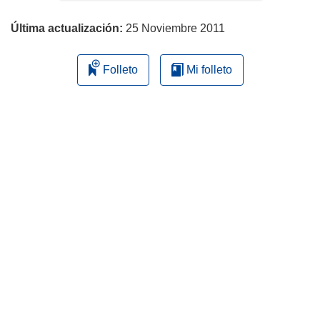
página
Última actualización:
25 Noviembre 2011
Folleto
Mi folleto