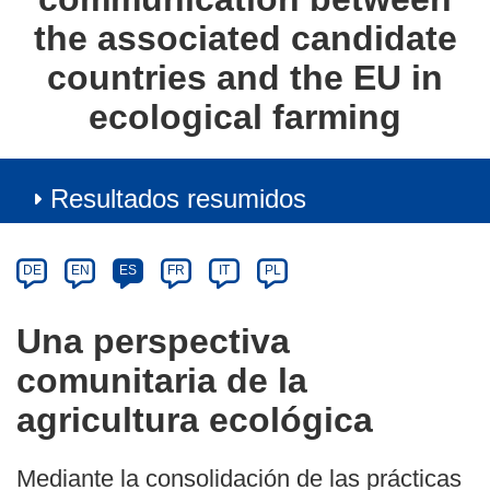
the associated candidate
countries and the EU in
ecological farming
Resultados resumidos
Article
Category
Article
DE
EN
ES
FR
IT
PL
available
in
Una perspectiva
the
comunitaria de la
following
languages:
agricultura ecológica
Mediante la consolidación de las prácticas