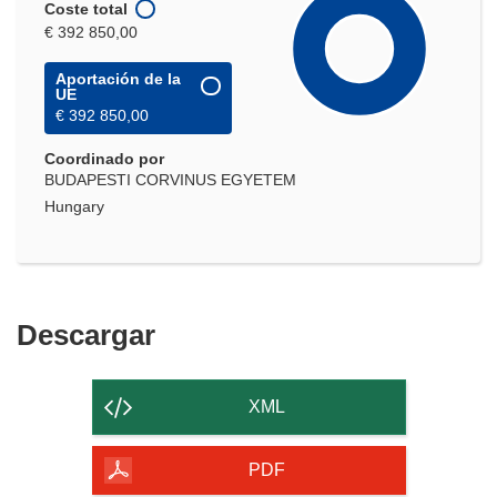
Coste total
€ 392 850,00
Aportación de la
UE
€ 392 850,00
Coordinado por
BUDAPESTI CORVINUS EGYETEM
Hungary
Descargar
Descargar
el
contenido
XML
de
la
PDF