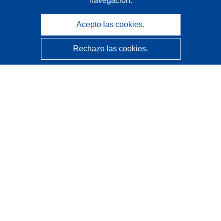
navegación.
Acepto las cookies.
Rechazo las cookies.
CORDIS - Resultados de investigaciones de la UE
La
Oficina de Publicaciones de la Unión Europea
gestiona este sitio web.
Accesibilidad
Clasificación semiautomática de proyectos - Declaración
de explicabilidad
Póngase en contacto
Contacto con Help Desk