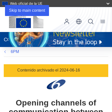
Web oficial de la UE
Skip to main content
Menu
(se
abrirá
CORDIS
en
una
6PM
nueva
ventana)
Contenido archivado el 2024-06-16
Opening channels of
communication between