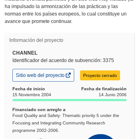
ha impulsado la armonización de las prácticas y las
normas entre los países europeos, lo cual constituye un
avance que promete continuar.
Información del proyecto
CHANNEL
Identificador del acuerdo de subvención: 3375
(se
Sitio web del proyecto
Proyecto cerrado
abrirá
en
Fecha de inicio
Fecha de finalización
una
15 Noviembre 2004
14 Junio 2006
nueva
ventana)
Financiado con arreglo a
Food Quality and Safety: Thematic priority 5 under the
Focusing and Integrating Community Research
programme 2002-2006.