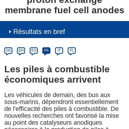
membrane fuel cell anodes
Résultats en bref
Article
Category
Article
DE
EN
ES
FR
IT
PL
available
in
Les piles à combustible
the
économiques arrivent
following
languages:
Les véhicules de demain, des bus aux
sous-marins, dépendront essentiellement
de l'efficacité des piles à combustible. De
nouvelles recherches ont favorisé la mise
au point des catalyseurs anodiques