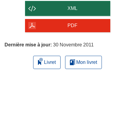
contenu
XML
de
la
PDF
page
Dernière mise à jour:
30 Novembre 2011
Livret
Mon livret