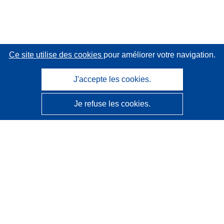
Ce site utilise des cookies
pour améliorer votre navigation.
J'accepte les cookies.
Je refuse les cookies.
CORDIS - Résultats de la recherche de l’UE
Ce site web est géré par l'
Office des publications de
l’Union européenne
Accessibilité
Classification semi-automatique des projets - Avis sur
l’explicabilité