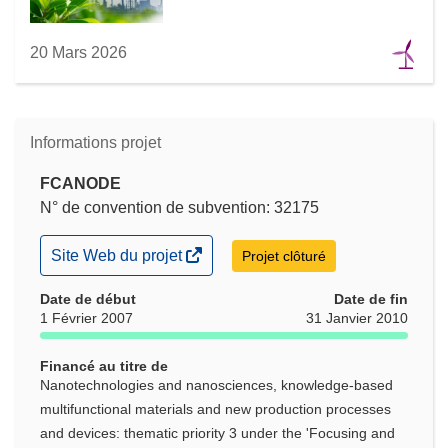
20 Mars 2026
Informations projet
FCANODE
N° de convention de subvention: 32175
(s’ouvre
Site Web du projet
Projet clôturé
dans
une
Date de début
Date de fin
nouvelle
1 Février 2007
31 Janvier 2010
fenêtre)
Financé au titre de
Nanotechnologies and nanosciences, knowledge-based
multifunctional materials and new production processes
and devices: thematic priority 3 under the 'Focusing and