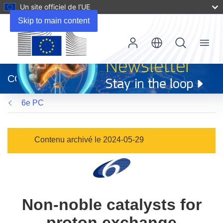
Un site officiel de l’UE
Skip to main content
Menu
(s’ouvre
dans
CORDIS
une
nouvelle
6e PC
fenêtre)
Contenu archivé le 2024-05-29
Non-noble catalysts for
proton exchange