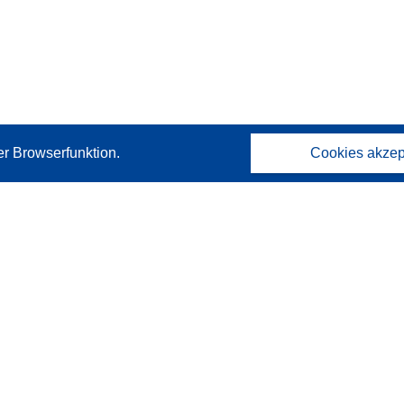
er Browserfunktion.
Cookies akzep
Kontakt
Wenden Sie sich an das Help Desk
Häufig gestellte Fragen
(mit Antworten)
Folgen Sie uns