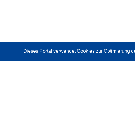
Dieses Portal verwendet Cookies
zur Optimierung d
CORDIS - Forschungsergebnisse der EU
Diese Website wird vom
Amt für Veröffentlichungen der
Europäischen Union
verwaltet.
Barrierefreiheit