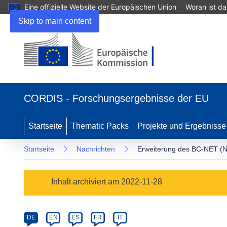
Eine offizielle Website der Europäischen Union
Woran ist d
Skip to main content
(öffnet
in
CORDIS - Forschungsergebnisse der EU
neuem
Fenster)
Startseite
Thematic Packs
Projekte und Ergebnisse
Startseite
Nachrichten
Erweiterung des BC-NET (Ne
Article
Inhalt archiviert am 2022-11-28
Category
Article
DE
EN
ES
FR
IT