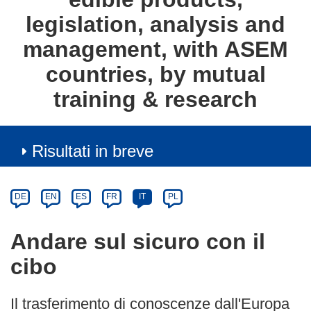
legislation, analysis and
management, with ASEM
countries, by mutual
training & research
Risultati in breve
Article
Category
Article
DE
EN
ES
FR
IT
PL
available
in
Andare sul sicuro con il
the
cibo
following
languages:
Il trasferimento di conoscenze dall'Europa