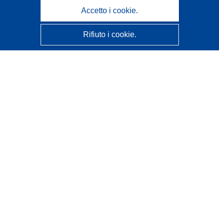
Accetto i cookie.
Rifiuto i cookie.
CORDIS - Risultati della ricerca dell’UE
Questo sito web è gestito dall'
Ufficio delle pubblicazioni
dell'Unione europea
Accessibilità
Classificazione semi-automatica dei progetti - Informativa
sulla spiegabilità
Contattaci
Contatta il nostro Help Desk
FAQ: domande frequenti
(e relative risposte)