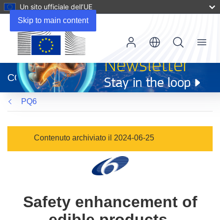
Un sito ufficiale dell’UE
Skip to main content
Menu
(si
apre
CORDIS
in
una
PQ6
nuova
finestra)
Contenuto archiviato il 2024-06-25
Safety enhancement of
edible products,