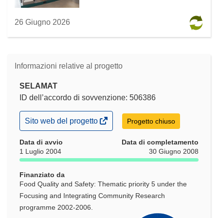
26 Giugno 2026
Informazioni relative al progetto
SELAMAT
ID dell’accordo di sovvenzione: 506386
(si
Sito web del progetto
Progetto chiuso
apre
in
Data di avvio
Data di completamento
una
1 Luglio 2004
30 Giugno 2008
nuova
finestra)
Finanziato da
Food Quality and Safety: Thematic priority 5 under the
Focusing and Integrating Community Research
programme 2002-2006.