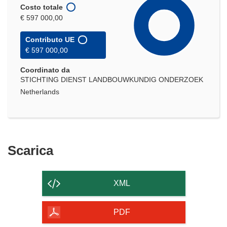
Costo totale
€ 597 000,00
Contributo UE
€ 597 000,00
Coordinato da
STICHTING DIENST LANDBOUWKUNDIG ONDERZOEK
Netherlands
Scarica
Scarica
il
contenuto
XML
della
pagina
PDF