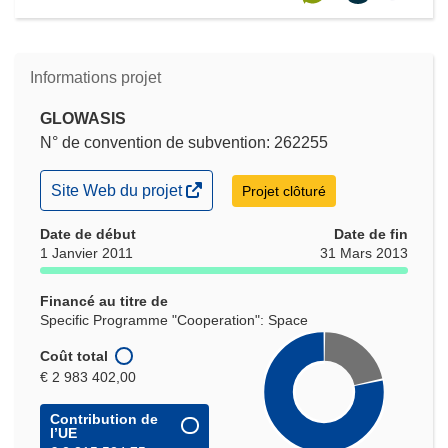
Informations projet
GLOWASIS
N° de convention de subvention: 262255
(s’ouvre
Site Web du projet
Projet clôturé
dans
une
Date de début
Date de fin
nouvelle
1 Janvier 2011
31 Mars 2013
fenêtre)
Financé au titre de
Specific Programme "Cooperation": Space
Coût total
€ 2 983 402,00
Contribution de
l’UE