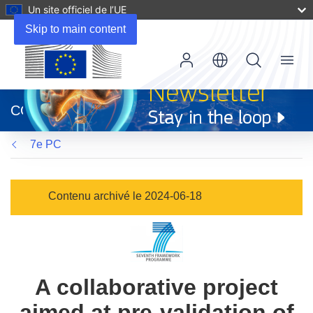
Un site officiel de l’UE
Skip to main content
Menu
(s’ouvre
dans
CORDIS
une
nouvelle
7e PC
fenêtre)
Contenu archivé le 2024-06-18
A collaborative project
aimed at pre-validation of