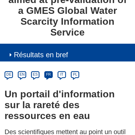
a GMES Global Water
Scarcity Information
Service
Résultats en bref
Article
Category
Article
DE
EN
ES
FR
IT
PL
available
in
Un portail d'information
the
sur la rareté des
following
languages:
ressources en eau
Des scientifiques mettent au point un outil