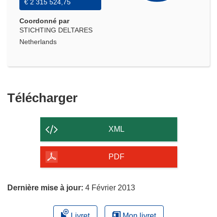
€ 2 315 524,75
Coordonné par
STICHTING DELTARES
Netherlands
Télécharger
Télécharger
le
contenu
XML
de
la
PDF
page
Dernière mise à jour:
4 Février 2013
Livret
Mon livret