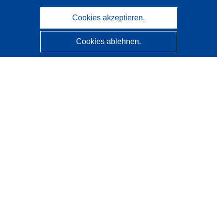
Cookies akzeptieren.
Cookies ablehnen.
CORDIS - Forschungsergebnisse der EU
Diese Website wird vom
Amt für Veröffentlichungen der
Europäischen Union
verwaltet.
Barrierefreiheit
Halbautomatische Projektklassifizierung - Hinweis zur
Erklärbarkeit
Kontakt
Wenden Sie sich an das Help Desk