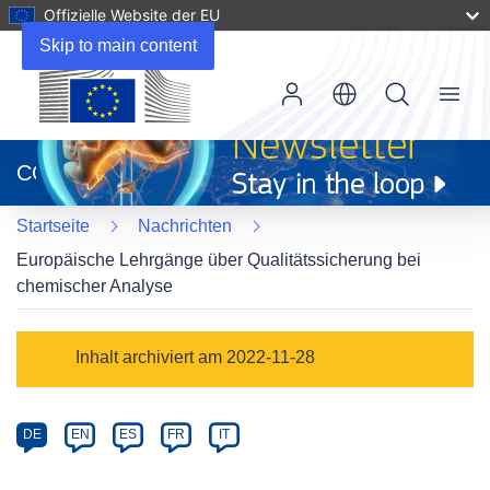
Offizielle Website der EU
Skip to main content
Menu
(öffnet
in
CORDIS
neuem
Fenster)
Startseite
Nachrichten
Europäische Lehrgänge über Qualitätssicherung bei
chemischer Analyse
Article
Inhalt archiviert am 2022-11-28
Category
Article
DE
EN
ES
FR
IT
available
in