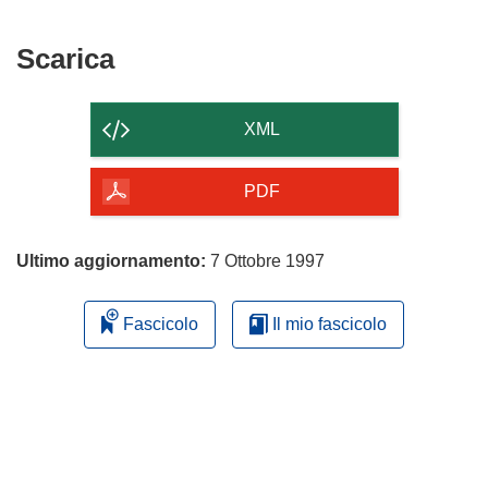
Scarica
Scarica
il
contenuto
XML
della
pagina
PDF
Ultimo aggiornamento:
7 Ottobre 1997
Fascicolo
Il mio fascicolo