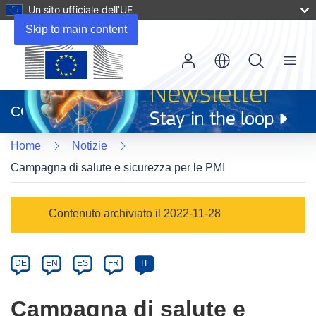
Un sito ufficiale dell’UE
Skip to main content
Menu
(si
apre
CORDIS
in
una
Home
Notizie
nuova
finestra)
Campagna di salute e sicurezza per le PMI
Article
Contenuto archiviato il 2022-11-28
Category
Article
DE
EN
ES
FR
IT
available
in
Campagna di salute e
the