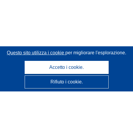
Questo sito utilizza i cookie
per migliorare l'esplorazione.
Accetto i cookie.
Rifiuto i cookie.
CORDIS - Risultati della ricerca dell’UE
Questo sito web è gestito dall'
Ufficio delle pubblicazioni
dell'Unione europea
Accessibilità