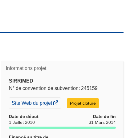
Informations projet
SIRRIMED
N° de convention de subvention: 245159
(s’ouvre
Site Web du projet
Projet clôturé
dans
Date de début
Date de fin
une
1 Juillet 2010
31 Mars 2014
nouvelle
fenêtre)
Financé au titre de