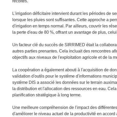
d
récoltes.
a
n
L'irrigation déficitaire intervient durant les périodes de
s
lorsque les pluies sont suffisantes. Cette approche a p
u
d'irrigation en temps normal. Par ailleurs, couvrir les rés
n
la perte d'eau de 80 %, offrant un avantage de plus, celui
e
n
Un facteur clé du succès de SIRRIMED était la collaborat
o
autres parties prenantes. Cela incluait des rencontres afin 
u
objectifs aux niveaux de l'exploitation agricole et de la m
v
e
La coopération a également abouti à l'acquisition de donn
l
validation d'outils pour le système d'informations municip
l
système DIS a associé les données sur le terrain auximage
e
la distribution et l'allocation des ressources en eau. Ce
f
planification stratégique à long terme.
e
n
Une meilleure compréhension de l'impact des différentes st
ê
d'améliorer le niveau actuel de la productivité en accord