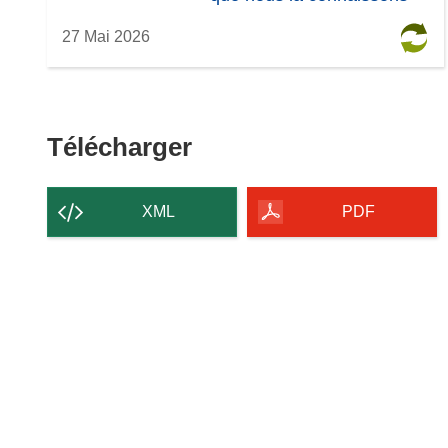
27 Mai 2026
Télécharger
Télécharger
le
contenu
XML
PDF
de
la
page