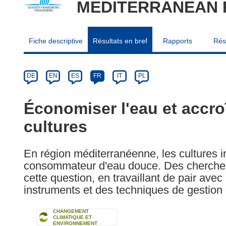
MEDITERRANEAN 
Fiche descriptive
Résultats en bref
Rapports
Rés
Article
Category
Article
DE
EN
ES
FR
IT
PL
available
in
Économiser l'eau et accro
the
cultures
following
languages:
En région méditerranéenne, les cultures i
consommateur d'eau douce. Des chercheur
cette question, en travaillant de pair ave
instruments et des techniques de gestion 
CHANGEMENT
CLIMATIQUE ET
ENVIRONNEMENT