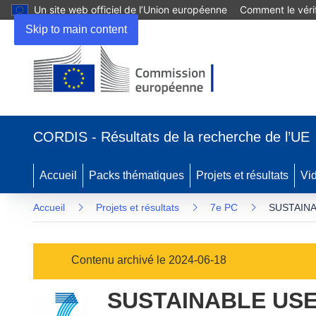
Un site web officiel de l’Union européenne
Comment le vérif
Skip to main content
(s’ouvre
dans
CORDIS - Résultats de la recherche de l’UE
une
nouvelle
fenêtre)
Accueil
Packs thématiques
Projets et résultats
Vi
Accueil
Projets et résultats
7e PC
SUSTAINA
Contenu archivé le 2024-06-18
SUSTAINABLE USE