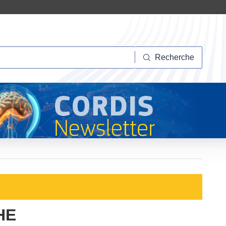
herche
Recherche
N
HE