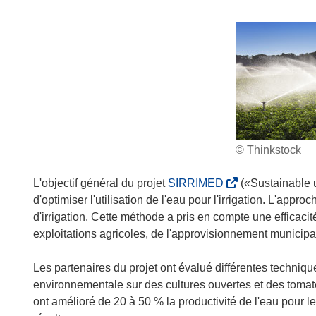
© Thinkstock
(
L'objectif général du projet
SIRRIMED
(«Sustainable us
s
d'optimiser l'utilisation de l'eau pour l'irrigation. L'appr
’
d'irrigation. Cette méthode a pris en compte une efficacité
o
exploitations agricoles, de l'approvisionnement municipa
u
v
Les partenaires du projet ont évalué différentes techniqu
r
environnementale sur des cultures ouvertes et des tomates 
e
ont amélioré de 20 à 50 % la productivité de l'eau pour les