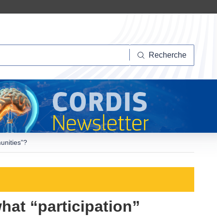
herche
Recherche
munities”?
what “participation”