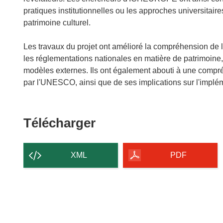
pratiques institutionnelles ou les approches universitaire
patrimoine culturel.
Les travaux du projet ont amélioré la compréhension de l
les réglementations nationales en matière de patrimoine,
modèles externes. Ils ont également abouti à une compré
par l'UNESCO, ainsi que de ses implications sur l'implé
Télécharger
Télécharger
le
contenu
XML
PDF
de
la
page