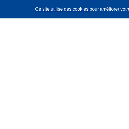
Ce site utilise des cookies
pour améliorer votr
CORDIS - Résultats de la recherche de l’UE
Ce site web est géré par l'
Office des publications de
l’Union européenne
Accessibilité
Classification semi-automatique des projets - Avis sur
l’explicabilité