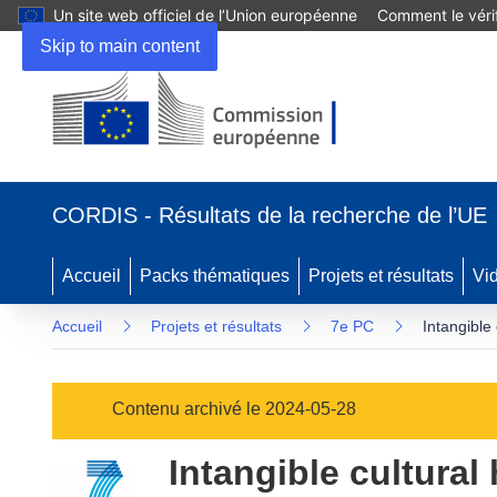
Un site web officiel de l’Union européenne
Comment le vérif
Skip to main content
(s’ouvre
dans
CORDIS - Résultats de la recherche de l’UE
une
nouvelle
fenêtre)
Accueil
Packs thématiques
Projets et résultats
Vi
Accueil
Projets et résultats
7e PC
Intangible
Contenu archivé le 2024-05-28
Intangible cultural