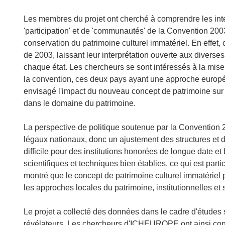
Les membres du projet ont cherché à comprendre les inte
'participation' et de 'communautés' de la Convention 200
conservation du patrimoine culturel immatériel. En effet,
de 2003, laissant leur interprétation ouverte aux diverses 
chaque état. Les chercheurs se sont intéressés à la mise
la convention, ces deux pays ayant une approche europée
envisagé l'impact du nouveau concept de patrimoine sur le
dans le domaine du patrimoine.
La perspective de politique soutenue par la Convention
légaux nationaux, donc un ajustement des structures et de
difficile pour des institutions honorées de longue date
scientifiques et techniques bien établies, ce qui est partic
montré que le concept de patrimoine culturel immatériel 
les approches locales du patrimoine, institutionnelles et s
Le projet a collecté des données dans le cadre d'études su
révélateurs. Les chercheurs d'ICHEUROPE ont ainsi const