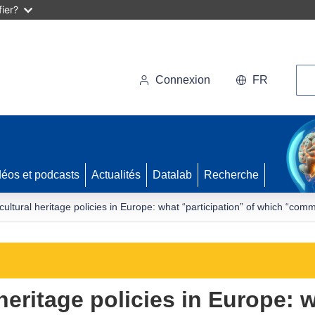
ier?
Rec
Connexion
FR
déos et podcasts
Actualités
Datalab
Recherche
 cultural heritage policies in Europe: what “participation” of which “com
 heritage policies in Europe: 