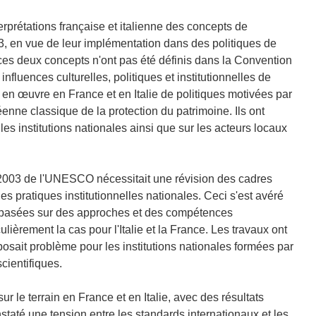
rprétations française et italienne des concepts de
3, en vue de leur implémentation dans des politiques de
 ces deux concepts n'ont pas été définis dans la Convention
influences culturelles, politiques et institutionnelles de
 en œuvre en France et en Italie de politiques motivées par
nne classique de la protection du patrimoine. Ils ont
s institutions nationales ainsi que sur les acteurs locaux
 2003 de l'UNESCO nécessitait une révision des cadres
s pratiques institutionnelles nationales. Ceci s'est avéré
 et basées sur des approches et des compétences
ulièrement la cas pour l'Italie et la France. Les travaux ont
posait problème pour les institutions nationales formées par
cientifiques.
r le terrain en France et en Italie, avec des résultats
até une tension entre les standards internationaux et les