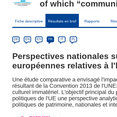
of which “communi
Fiche descriptive
Résultats en bref
Rapports
Rés
Article
Category
Article
DE
EN
ES
FR
IT
PL
available
in
Perspectives nationales su
the
européennes relatives à l'
following
languages:
Une étude comparative a envisagé l'impa
résultant de la Convention 2013 de l'UN
culturel immatériel. L'objectif principal du
politiques de l'UE une perspective analyt
politiques de patrimoine, nationales et int