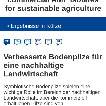
for sustainable agriculture
Ergebnisse in Kürze
Article
Category
Article
DE
EN
ES
FR
IT
PL
available
in
Verbesserte Bodenpilze für
the
eine nachhaltige
following
languages:
Landwirtschaft
Symbiotische Bodenpilze spielen eine
wichtige Rolle im Bereich der nachhaltigen
Landwirtschaft, aber die kommerziell
erhältlichen Pilze sind von