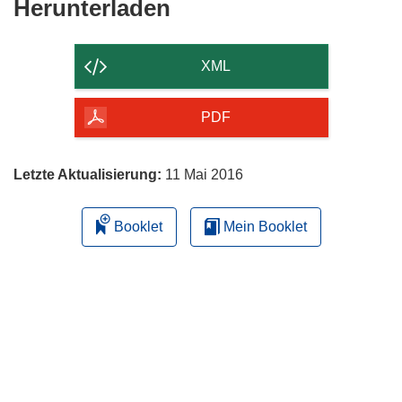
Den
Herunterladen
Inhalt
der
XML
Seite
herunterladen
PDF
Letzte Aktualisierung:
11 Mai 2016
Booklet
Mein Booklet