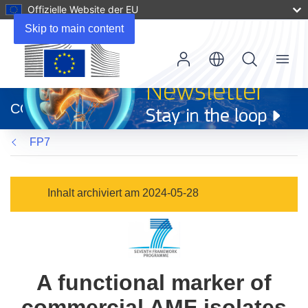
Offizielle Website der EU
Skip to main content
Menu
(öffnet
in
CORDIS
neuem
Fenster)
FP7
Inhalt archiviert am 2024-05-28
A functional marker of
commercial AMF isolates