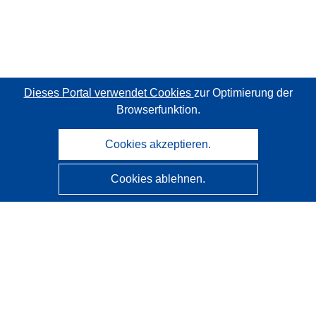
Dieses Portal verwendet Cookies
zur Optimierung der
Browserfunktion.
Cookies akzeptieren.
Cookies ablehnen.
CORDIS - Forschungsergebnisse der EU
Diese Website wird vom
Amt für Veröffentlichungen der
Europäischen Union
verwaltet.
Barrierefreiheit