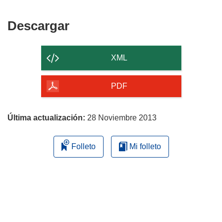
Descargar
Descargar
el
contenido
XML
de
la
PDF
página
Última actualización:
28 Noviembre 2013
Folleto
Mi folleto