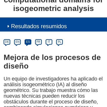
isogeometric analysis
Resultados resumidos
Article
Category
Article
DE
EN
ES
FR
IT
PL
available
in
Mejora de los procesos de
the
diseño
following
languages:
Un equipo de investigadores ha aplicado el
análisis isogeométrico (IA) al diseño
geométrico. Su trabajo muestra cómo las
nuevas técnicas pueden reducir los
obstáculos durante el proceso de diseño,