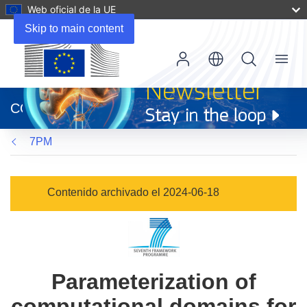
Web oficial de la UE
Skip to main content
Menu
(se
abrirá
CORDIS
en
una
7PM
nueva
ventana)
Contenido archivado el 2024-06-18
Parameterization of
computational domains for