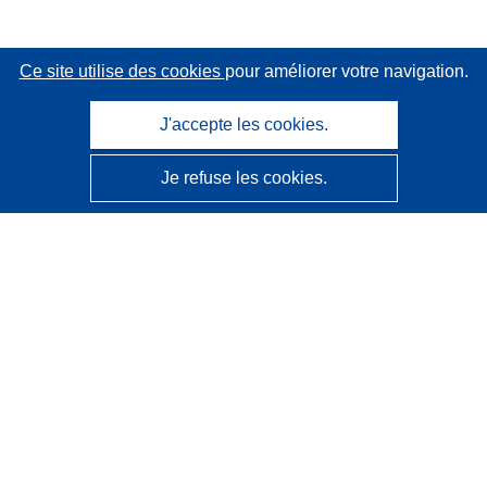
Ce site utilise des cookies
pour améliorer votre navigation.
J'accepte les cookies.
Je refuse les cookies.
CORDIS - Résultats de la recherche de l’UE
Ce site web est géré par l'
Office des publications de
l’Union européenne
Accessibilité
Classification semi-automatique des projets - Avis sur
l’explicabilité
Contactez nous