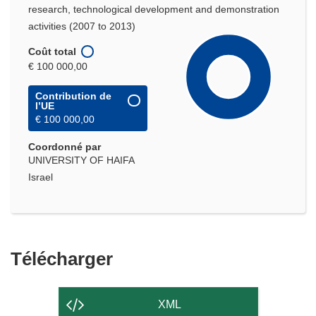
research, technological development and demonstration
activities (2007 to 2013)
Coût total
€ 100 000,00
Contribution de
l’UE
€ 100 000,00
Coordonné par
UNIVERSITY OF HAIFA
Israel
Télécharger
Télécharger
le
contenu
XML