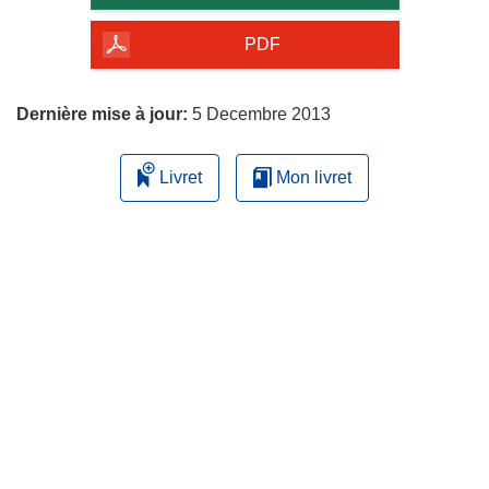
de
la
PDF
page
Dernière mise à jour:
5 Decembre 2013
Livret
Mon livret