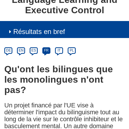
Executive Control
Résultats en bref
Article
Category
Article
DE
EN
ES
FR
IT
PL
available
in
Qu'ont les bilingues que
the
les monolingues n'ont
following
languages:
pas?
Un projet financé par l'UE vise à
déterminer l'impact du bilinguisme tout au
long de la vie sur le contrôle inhibiteur et le
basculement mental. Un autre domaine