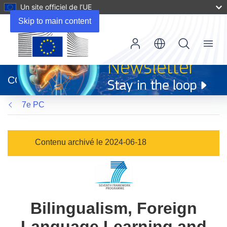
Un site officiel de l’UE
Skip to main content
Menu
(s’ouvre
dans
CORDIS
une
nouvelle
7e PC
fenêtre)
Contenu archivé le 2024-06-18
Bilingualism, Foreign
Language Learning and