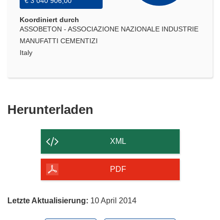
€ 3 040 906,00
Koordiniert durch
ASSOBETON - ASSOCIAZIONE NAZIONALE INDUSTRIE
MANUFATTI CEMENTIZI
Italy
Den
Herunterladen
Inhalt
der
XML
Seite
herunterladen
PDF
Letzte Aktualisierung:
10 April 2014