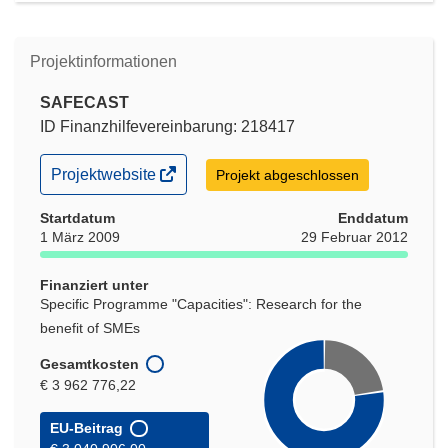
Projektinformationen
SAFECAST
ID Finanzhilfevereinbarung: 218417
(öffnet
Projektwebsite
Projekt abgeschlossen
in
neuem
Startdatum
Enddatum
Fenster)
1 März 2009
29 Februar 2012
Finanziert unter
Specific Programme "Capacities": Research for the
benefit of SMEs
Gesamtkosten
€ 3 962 776,22
EU-Beitrag