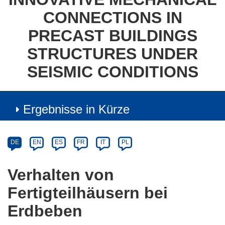
CONNECTIONS IN
PRECAST BUILDINGS
STRUCTURES UNDER
SEISMIC CONDITIONS
Ergebnisse in Kürze
Article
Category
Article
DE
EN
ES
FR
IT
PL
available
in
Verhalten von
the
Fertigteilhäusern bei
following
languages:
Erdbeben