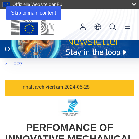
Offizielle Website der EU
Skip to main content
Menu
(öffnet
in
CORDIS
neuem
Fenster)
FP7
Inhalt archiviert am 2024-05-28
PERFOMANCE OF
INNOVATIVE MECHANICAL