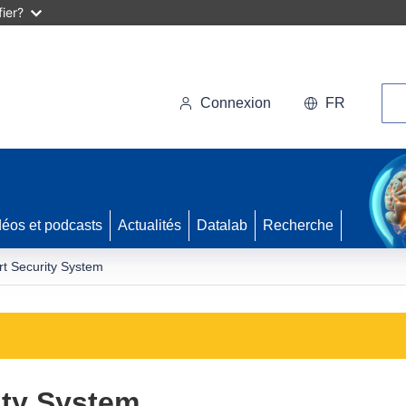
ier?
Rec
Connexion
FR
déos et podcasts
Actualités
Datalab
Recherche
ort Security System
ity System