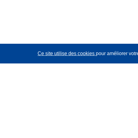
Ce site utilise des cookies
pour améliorer votr
CORDIS - Résultats de la recherche de l’UE
Ce site web est géré par l'
Office des publications de
l’Union européenne
Accessibilité