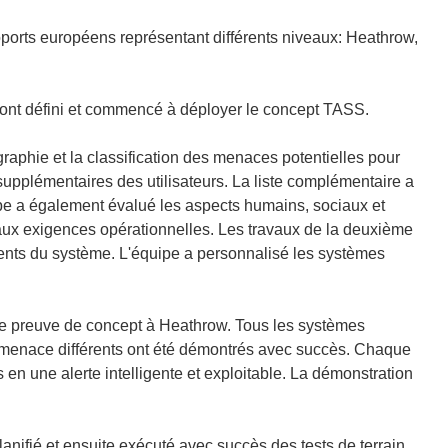
oports européens représentant différents niveaux: Heathrow,
 ont défini et commencé à déployer le concept TASS.
aphie et la classification des menaces potentielles pour
 supplémentaires des utilisateurs. La liste complémentaire a
ipe a également évalué les aspects humains, sociaux et
aux exigences opérationnelles. Les travaux de la deuxième
nts du système. L'équipe a personnalisé les systèmes
 de preuve de concept à Heathrow. Tous les systèmes
de menace différents ont été démontrés avec succès. Chaque
s en une alerte intelligente et exploitable. La démonstration
anifié et ensuite exécuté avec succès des tests de terrain