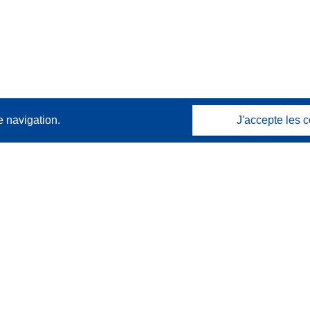
e navigation.
J'accepte les c
Contactez nous
Contacter notre Help Desk
Foire aux questions
(et leurs réponses)
Suivez-nous