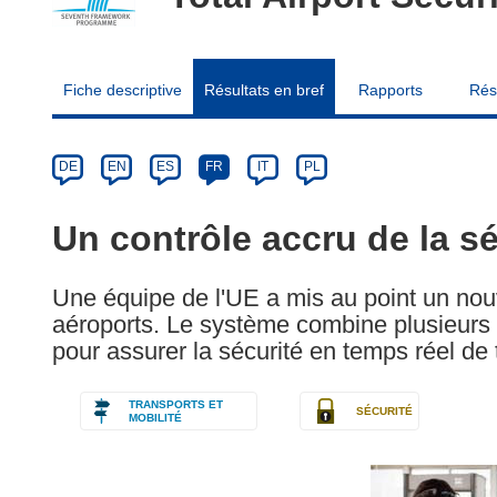
Fiche descriptive
Résultats en bref
Rapports
Rés
Article
Category
Article
DE
EN
ES
FR
IT
PL
available
in
Un contrôle accru de la s
the
following
Une équipe de l'UE a mis au point un nou
languages:
aéroports. Le système combine plusieurs c
pour assurer la sécurité en temps réel de 
TRANSPORTS ET
SÉCURITÉ
MOBILITÉ