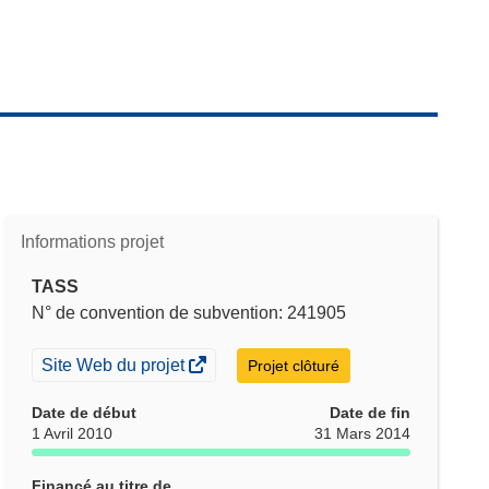
Informations projet
TASS
N° de convention de subvention: 241905
(s’ouvre
Site Web du projet
Projet clôturé
dans
une
Date de début
Date de fin
nouvelle
1 Avril 2010
31 Mars 2014
fenêtre)
Financé au titre de