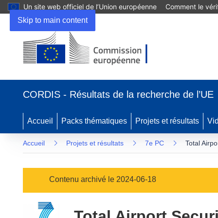
Un site web officiel de l’Union européenne
Comment le vérif
Skip to main content
(s’ouvre
dans
CORDIS - Résultats de la recherche de l’UE
une
nouvelle
fenêtre)
Accueil
Packs thématiques
Projets et résultats
Vi
Accueil
Projets et résultats
7e PC
Total Airp
Contenu archivé le 2024-06-18
Total Airport Secur