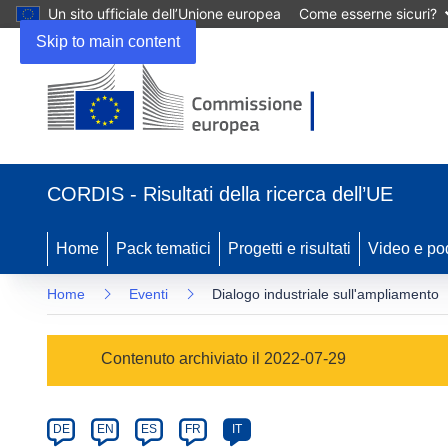
Un sito ufficiale dell’Unione europea
Come esserne sicuri?
Skip to main content
(si
apre
CORDIS - Risultati della ricerca dell’UE
in
una
nuova
Home
Pack tematici
Progetti e risultati
Video e po
finestra)
Home
Eventi
Dialogo industriale sull'ampliamento
Event
Contenuto archiviato il 2022-07-29
category
Article
DE
EN
ES
FR
IT