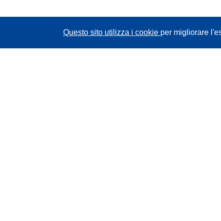
Questo sito utilizza i cookie
per migliorare l'e
CORDIS - Risultati della ricerca dell’UE
Questo sito web è gestito dall'
Ufficio delle
pubblicazioni dell'Unione europea
Accessibilità
Classificazione semi-automatica dei progetti -
Informativa sulla spiegabilità