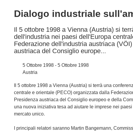
available
in
Dialogo industriale sull'
the
following
Il 5 ottobre 1998 a Vienna (Austria) si ter
languages:
dell'industria nei paesi dell'Europa centr
Federazione dell'industria austriaca (VÖI)
austriaca del Consiglio europe...
5 Ottobre 1998 - 5 Ottobre 1998
Austria
Il 5 ottobre 1998 a Vienna (Austria) si terrà una conferenz
centrale e orientale (PECO) organizzata dalla Federazione
Presidenza austriaca del Consiglio europeo e della Com
una nuova iniziativa tesa ad aiutare le imprese nei paesi
mercato unico.
I principali relatori saranno Martin Bangemann, Commissari