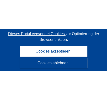
Dieses Portal verwendet Cookies
zur Optimierung der
Browserfunktion.
Cookies akzeptieren.
Cookies ablehnen.
CORDIS - Forschungsergebnisse der EU
Diese Website wird vom
Amt für Veröffentlichungen der
Europäischen Union
verwaltet.
Barrierefreiheit