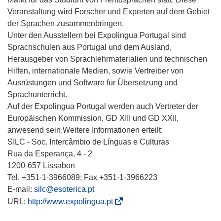
Veranstaltung wird Forscher und Experten auf dem Gebiet
der Sprachen zusammenbringen.
Unter den Ausstellern bei Expolingua Portugal sind
Sprachschulen aus Portugal und dem Ausland,
Herausgeber von Sprachlehrmaterialien und technischen
Hilfen, internationale Medien, sowie Vertreiber von
Ausrüstungen und Software für Übersetzung und
Sprachunterricht.
Auf der Expolingua Portugal werden auch Vertreter der
Europäischen Kommission, GD XIII und GD XXII,
anwesend sein.Weitere Informationen erteilt:
SILC - Soc. Intercâmbio de Línguas e Culturas
Rua da Esperança, 4 - 2
1200-657 Lissabon
Tel. +351-1-3966089; Fax +351-1-3966223
E-mail:
silc@esoterica.pt
(
URL:
http://www.expolingua.pt
ö