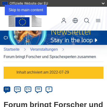
Offizielle Website der EU
Skip to main content
Menu
(öffnet
in
CORDIS
neuem
Fenster)
Startseite
Veranstaltungen
Forum bringt Forscher und Sprachexperten zusammen
Event
Inhalt archiviert am 2022-07-29
category
Article
DE
EN
ES
FR
IT
available
in
Forum bringt Forscher und
the