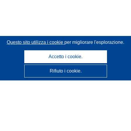
Questo sito utilizza i cookie
per migliorare l'esplorazione.
Accetto i cookie.
Rifiuto i cookie.
CORDIS - Risultati della ricerca dell’UE
Questo sito web è gestito dall'
Ufficio delle pubblicazioni
dell'Unione europea
Accessibilità
Classificazione semi-automatica dei progetti - Informativa