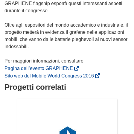
GRAPHENE flagship esporrà questi interessanti aspetti
durante il congresso.
Oltre agli espositori del mondo accademico e industriale, il
progetto metterà in evidenza il grafene nelle applicazioni
mobili, che vanno dalle batterie pieghevoli ai nuovi sensori
indossabili.
Per maggiori informazioni, consultare:
(
Pagina dell’evento GRAPHENE
s
(
Sito web del Mobile World Congress 2016
i
s
Progetti correlati
a
i
p
a
r
p
e
r
i
e
n
i
u
n