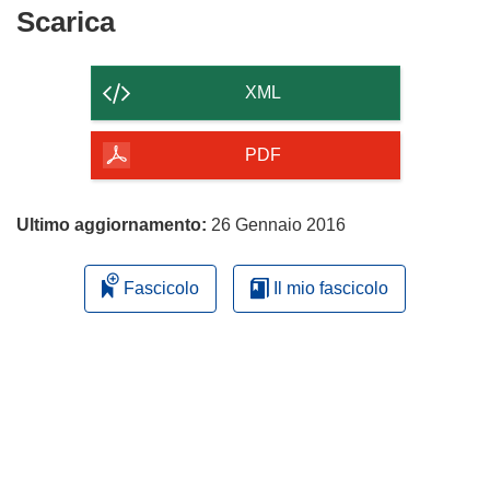
Scarica
Scarica
il
contenuto
XML
della
pagina
PDF
Ultimo aggiornamento:
26 Gennaio 2016
Fascicolo
Il mio fascicolo