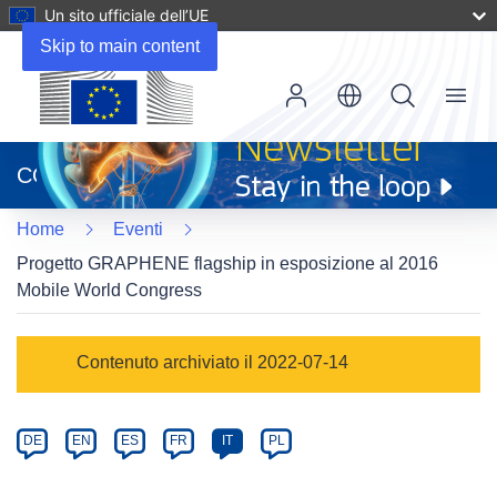
Un sito ufficiale dell’UE
Skip to main content
Menu
(si
apre
CORDIS
in
una
Home
Eventi
nuova
finestra)
Progetto GRAPHENE flagship in esposizione al 2016
Mobile World Congress
Event
Contenuto archiviato il 2022-07-14
category
Article
DE
EN
ES
FR
IT
PL
available
in