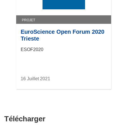
s
u
n
PROJET
e
EuroScience Open Forum 2020
n
Trieste
o
u
ESOF2020
v
e
l
l
16 Juillet 2021
e
f
e
n
ê
t
Télécharger
Télécharger
r