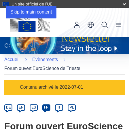
Un site officiel de l’UE
Skip to main content
Menu
(s’ouvre
dans
CORDIS
une
nouvelle
Accueil
Évènements
fenêtre)
Forum ouvert EuroScience de Trieste
Event
Contenu archivé le 2022-07-01
category
Article
DE
EN
ES
FR
IT
PL
available
in
Forum ouvert EuroScience
the