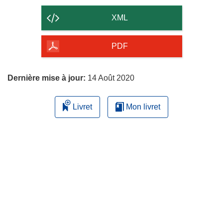
le
e
contenu
)
XML
de
la
PDF
page
Dernière mise à jour:
14 Août 2020
Livret
Mon livret