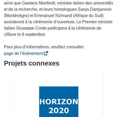
ainsi que Gaetano Manfredi, ministre italien des universités
et de la recherche, et leurs homologues Sanja Damjanovic
(Monténégro) et Emmanuel Nzimand (Afrique du Sud)
assisteront à la cérémonie d’ouverture. Le Premier ministre
italien Giuseppe Conte participera à la cérémonie de
clôture le 6 septembre.
Pour plus d’informations, veuillez consulter:
(
page de l’évènement
s
Projets connexes
’
o
u
v
r
e
d
a
n