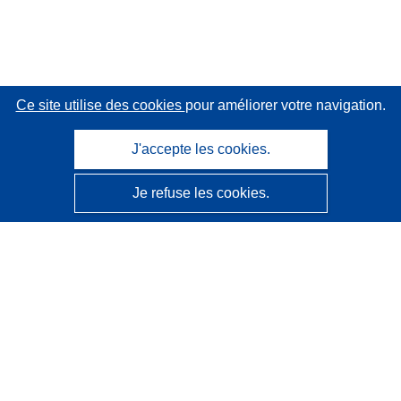
Ce site utilise des cookies
pour améliorer votre navigation.
J'accepte les cookies.
Je refuse les cookies.
CORDIS - Résultats de la recherche de l’UE
Ce site web est géré par l'
Office des publications de
l’Union européenne
Accessibilité
Classification semi-automatique des projets - Avis sur
l’explicabilité