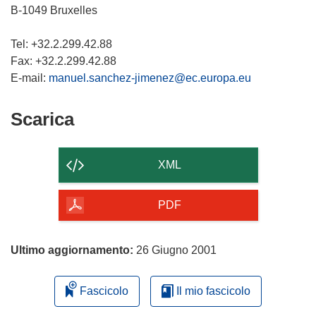
B-1049 Bruxelles
Tel: +32.2.299.42.88
Fax: +32.2.299.42.88
E-mail:
manuel.sanchez-jimenez@ec.europa.eu
Scarica
Scarica
il
contenuto
XML
della
pagina
PDF
Ultimo aggiornamento:
26 Giugno 2001
Fascicolo
Il mio fascicolo