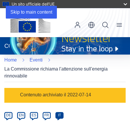
Un sito ufficiale dell’UE
Skip to main content
Menu
(si
apre
CORDIS
in
una
Home
Eventi
nuova
finestra)
La Commissione richiama l'attenzione sull'energia
rinnovabile
Event
Contenuto archiviato il 2022-07-14
category
Article
DE
EN
ES
FR
IT
available
in