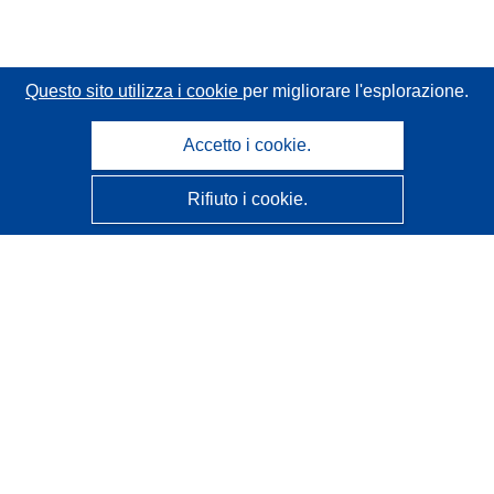
Questo sito utilizza i cookie
per migliorare l'esplorazione.
Accetto i cookie.
Rifiuto i cookie.
CORDIS - Risultati della ricerca dell’UE
Questo sito web è gestito dall'
Ufficio delle pubblicazioni
dell'Unione europea
Accessibilità
Classificazione semi-automatica dei progetti - Informativa
sulla spiegabilità