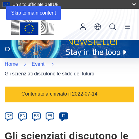
Un sito ufficiale dell’UE
Skip to main content
Menu
(si
apre
CORDIS
in
una
Home
Eventi
nuova
finestra)
Gli scienziati discutono le sfide del futuro
Event
Contenuto archiviato il 2022-07-14
category
Article
DE
EN
ES
FR
IT
available
in
Gli scienziati discutono le
the