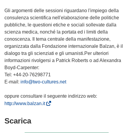
Gli argomenti delle sessioni riguardano l'impiego della
consulenza scientifica nell'elaborazione delle politiche
pubbliche, le questioni etiche e sociali sollevate dalla
scienza medica, nonché la portata ed i limiti della
conoscenza. Il tema centrale della manifestazione,
organizzata dalla Fondazione internazionale Balzan, è il
dialogo tra gli scienziati e gli umanisti.Per ulteriori
informazioni rivolgersi a Patrick Roberts o ad Alexandra
Boyd-Carpenter:
Tel: +44-20-76298771
E-mail:
info@two-cultures.net
oppure consultare il seguente indirizzo web:
(
http://www.balzan.it
s
i
Scarica
Scarica
a
il
p