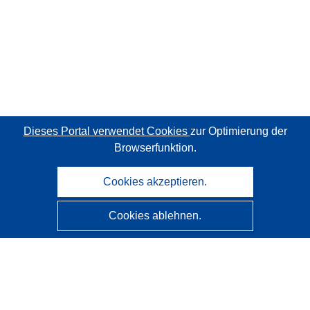
Dieses Portal verwendet Cookies
zur Optimierung der
Browserfunktion.
Cookies akzeptieren.
Cookies ablehnen.
CORDIS - Forschungsergebnisse der EU
Diese Website wird vom
Amt für Veröffentlichungen der
Europäischen Union
verwaltet.