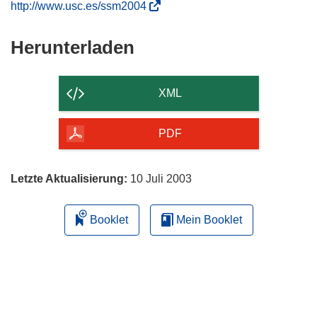
(
http://www.usc.es/ssm2004
ö
f
Den
Herunterladen
f
Inhalt
n
der
e
XML
t
Seite
i
herunterladen
PDF
n
n
e
Letzte Aktualisierung:
10 Juli 2003
u
e
Booklet
Mein Booklet
m
F
e
n
s
t