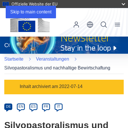
Offizielle Website der EU
Skip to main content
Menu
(öffnet
in
CORDIS
neuem
Fenster)
Startseite
Veranstaltungen
Silvopastoralismus und nachhaltige Bewirtschaftung
Event
Inhalt archiviert am 2022-07-14
category
Article
DE
EN
ES
FR
IT
available
in
Silvopastoralismus und
the