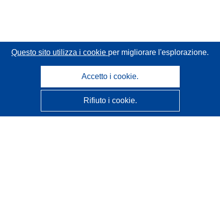
Questo sito utilizza i cookie
per migliorare l'esplorazione.
Accetto i cookie.
Rifiuto i cookie.
CORDIS - Risultati della ricerca dell’UE
Questo sito web è gestito dall'
Ufficio delle pubblicazioni
dell'Unione europea
Accessibilità
Classificazione semi-automatica dei progetti - Informativa
sulla spiegabilità