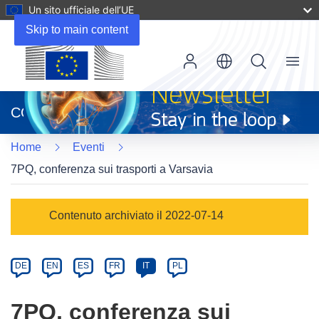
Un sito ufficiale dell’UE
Skip to main content
Menu
(si
apre
CORDIS
in
una
Home
Eventi
nuova
finestra)
7PQ, conferenza sui trasporti a Varsavia
Event
Contenuto archiviato il 2022-07-14
category
Article
DE
EN
ES
FR
IT
PL
available
in
7PQ, conferenza sui
the