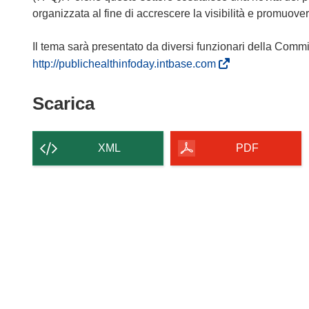
organizzata al fine di accrescere la visibilità e promuover
Il tema sarà presentato da diversi funzionari della Commi
(
http://publichealthinfoday.intbase.com
s
i
Scarica
Scarica
a
il
p
contenuto
r
XML
PDF
e
della
i
pagina
n
u
n
a
n
u
o