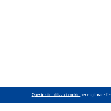
v
a
f
i
n
e
s
t
r
a
)
Questo sito utilizza i cookie
per migliorare l'e