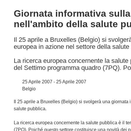
available
in
Giornata informativa sulla
the
nell'ambito della salute p
following
languages:
Il 25 aprile a Bruxelles (Belgio) si svolger
europea in azione nel settore della salute
La ricerca europea concernente la salute p
del Settimo programma quadro (7PQ). Poi
25 Aprile 2007 - 25 Aprile 2007
Belgio
Il 25 aprile a Bruxelles (Belgio) si svolgerà una giornata 
salute pubblica.
La ricerca europea concernente la salute pubblica è il t
(7PQ). Poiché questo settore costituisce una novità dei p