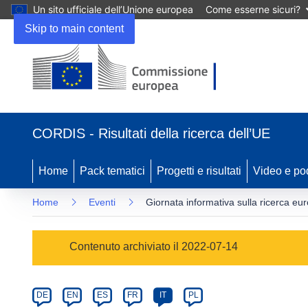
Un sito ufficiale dell’Unione europea
Come esserne sicuri?
Skip to main content
(si
apre
CORDIS - Risultati della ricerca dell’UE
in
una
nuova
Home
Pack tematici
Progetti e risultati
Video e po
finestra)
Home
Eventi
Giornata informativa sulla ricerca eur
Event
Contenuto archiviato il 2022-07-14
category
Article
DE
EN
ES
FR
IT
PL