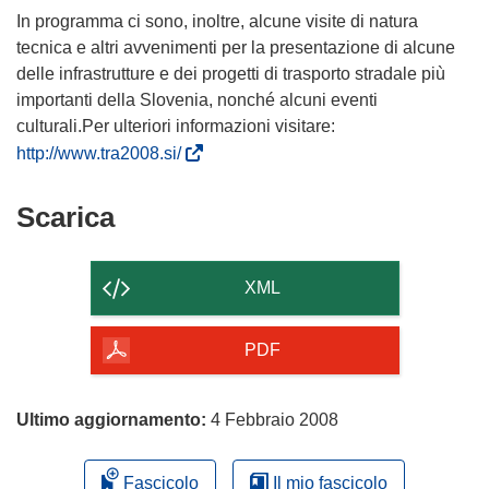
In programma ci sono, inoltre, alcune visite di natura
tecnica e altri avvenimenti per la presentazione di alcune
delle infrastrutture e dei progetti di trasporto stradale più
importanti della Slovenia, nonché alcuni eventi
culturali.Per ulteriori informazioni visitare:
(
http://www.tra2008.si/
s
i
Scarica
Scarica
a
il
p
contenuto
r
XML
e
della
i
pagina
PDF
n
u
n
Ultimo aggiornamento:
4 Febbraio 2008
a
n
Fascicolo
Il mio fascicolo