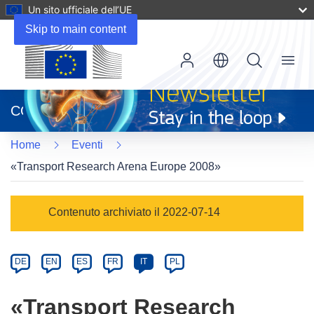
Un sito ufficiale dell’UE
Skip to main content
Menu
(si
apre
CORDIS
in
una
Home
Eventi
nuova
finestra)
«Transport Research Arena Europe 2008»
Event
Contenuto archiviato il 2022-07-14
category
Article
DE
EN
ES
FR
IT
PL
available
in
«Transport Research
the