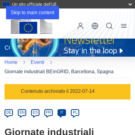
Un sito ufficiale dell’UE
Skip to main content
Menu
(si
apre
CORDIS
in
una
Home
Eventi
nuova
finestra)
Giornate industriali BEinGRID, Barcellona, Spagna
Event
Contenuto archiviato il 2022-07-14
category
Article
DE
EN
ES
FR
IT
PL
available
in
Giornate industriali
the