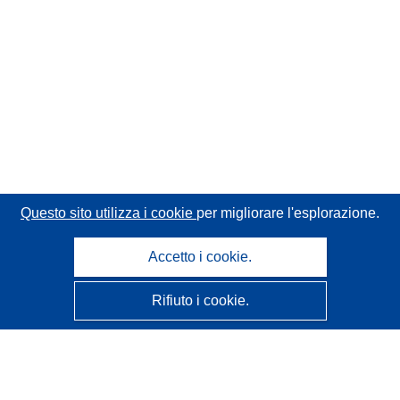
Questo sito utilizza i cookie
per migliorare l'esplorazione.
Accetto i cookie.
Rifiuto i cookie.
CORDIS - Risultati della ricerca dell’UE
Questo sito web è gestito dall'
Ufficio delle pubblicazioni
dell'Unione europea