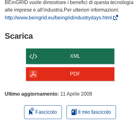
BEinGRID vuole dimostrare i benefici di questa tecnologia
alle imprese e all'industria.Per ulteriori informazioni:
(
http://www.beingrid.eu/beingridindustrydays.html
s
i
Scarica
Scarica
a
il
p
contenuto
r
XML
e
della
i
pagina
PDF
n
u
n
Ultimo aggiornamento:
11 Aprile 2008
a
n
Fascicolo
Il mio fascicolo
u
o
v
a