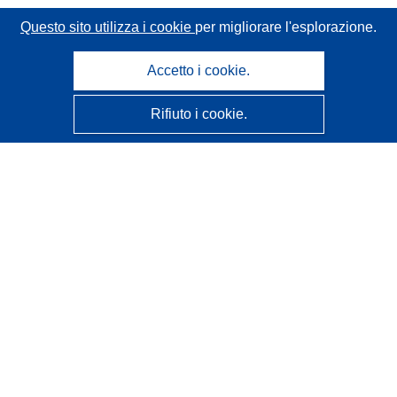
Questo sito utilizza i cookie
per migliorare l'esplorazione.
Accetto i cookie.
Rifiuto i cookie.
CORDIS - Risultati della ricerca dell’UE
Questo sito web è gestito dall'
Ufficio delle pubblicazioni
dell'Unione europea
Accessibilità
Classificazione semi-automatica dei progetti - Informativa
sulla spiegabilità
Contattaci