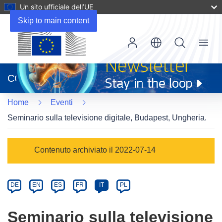
Un sito ufficiale dell’UE
Skip to main content
Menu
(si
apre
CORDIS
in
una
Home
Eventi
nuova
finestra)
Seminario sulla televisione digitale, Budapest, Ungheria.
Event
Contenuto archiviato il 2022-07-14
category
Article
DE
EN
ES
FR
IT
PL
available
in
Seminario sulla televisione
the