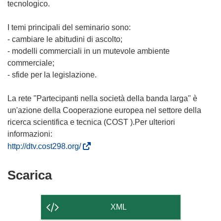
tecnologico.
I temi principali del seminario sono:
- cambiare le abitudini di ascolto;
- modelli commerciali in un mutevole ambiente
commerciale;
- sfide per la legislazione.
La rete "Partecipanti nella società della banda larga" è
un'azione della Cooperazione europea nel settore della
ricerca scientifica e tecnica (COST ).Per ulteriori
informazioni:
(
http://dtv.cost298.org/
s
i
Scarica
Scarica
a
il
p
contenuto
r
XML
e
della