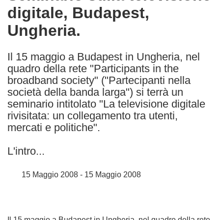
digitale, Budapest,
following
languages:
Ungheria.
Il 15 maggio a Budapest in Ungheria, nel
quadro della rete "Participants in the
broadband society" ("Partecipanti nella
società della banda larga") si terrà un
seminario intitolato "La televisione digitale
rivisitata: un collegamento tra utenti,
mercati e politiche".
L'intro...
15 Maggio 2008 - 15 Maggio 2008
Il 15 maggio a Budapest in Ungheria, nel quadro della rete