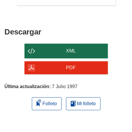
Descargar
Descargar
el
contenido
XML
de
la
PDF
página
Última actualización:
7 Julio 1997
Folleto
Mi folleto