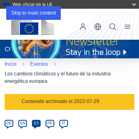
Web oficial de la UE
Skip to main content
Menu
(se
abrirá
CORDIS
en
una
Inicio
Eventos
nueva
ventana)
Los cambios climáticos y el futuro de la industria
energética europea
Event
Contenido archivado el 2022-07-29
category
Article
DE
EN
ES
FR
IT
available
in