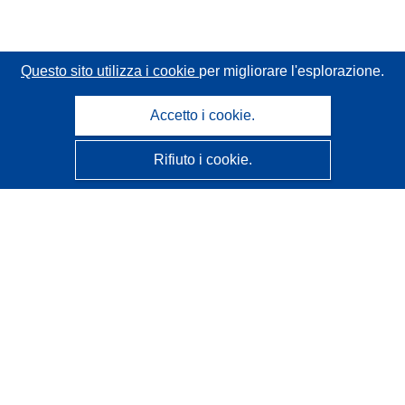
Questo sito utilizza i cookie
per migliorare l'esplorazione.
Accetto i cookie.
Rifiuto i cookie.
CORDIS - Risultati della ricerca dell’UE
Questo sito web è gestito dall'
Ufficio delle pubblicazioni
dell'Unione europea
Accessibilità
Classificazione semi-automatica dei progetti - Informativa
sulla spiegabilità