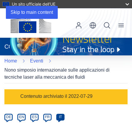
Un sito ufficiale dell’UE
Skip to main content
Menu
(si
apre
CORDIS
in
una
Home
Eventi
nuova
finestra)
Nono simposio internazionale sulle applicazioni di
tecniche laser alla meccanica dei fluidi
Event
Contenuto archiviato il 2022-07-29
category
Article
DE
EN
ES
FR
IT
available
in