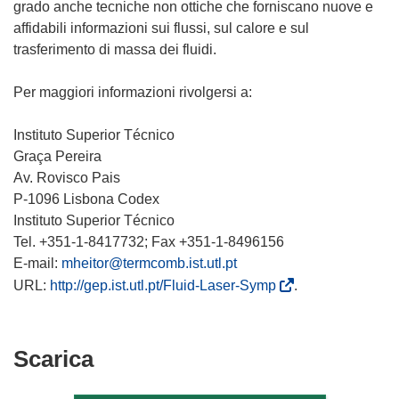
grado anche tecniche non ottiche che forniscano nuove e
affidabili informazioni sui flussi, sul calore e sul
trasferimento di massa dei fluidi.
Per maggiori informazioni rivolgersi a:
Instituto Superior Técnico
Graça Pereira
Av. Rovisco Pais
P-1096 Lisbona Codex
Instituto Superior Técnico
Tel. +351-1-8417732; Fax +351-1-8496156
E-mail:
mheitor@termcomb.ist.utl.pt
(
URL:
http://gep.ist.utl.pt/Fluid-Laser-Symp
.
s
i
a
Scarica
Scarica
p
il
r