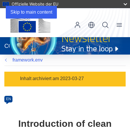
Offizielle Website der EU
Skip to main content
Menu
(öffnet
in
CORDIS
neuem
Fenster)
framework.env
Programme
Inhalt archiviert am 2023-03-27
Category
Article
EN
available
in
the
Introduction of clean
following