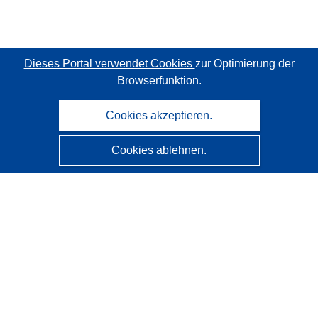
Dieses Portal verwendet Cookies
zur Optimierung der
Browserfunktion.
Cookies akzeptieren.
Cookies ablehnen.
CORDIS - Forschungsergebnisse der EU
Diese Website wird vom
Amt für Veröffentlichungen der
Europäischen Union
verwaltet.
Barrierefreiheit
Halbautomatische Projektklassifizierung - Hinweis zur
Erklärbarkeit