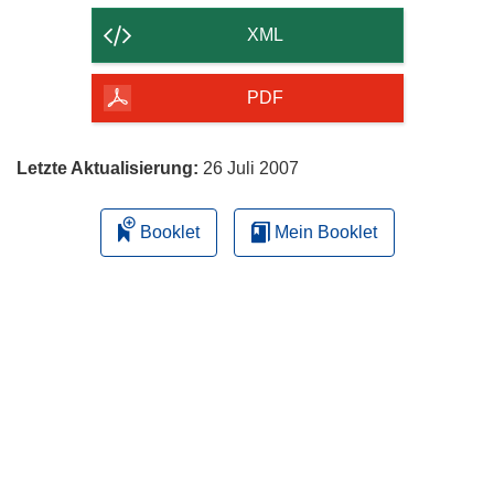
der
XML
Seite
herunterladen
PDF
Letzte Aktualisierung:
26 Juli 2007
Booklet
Mein Booklet