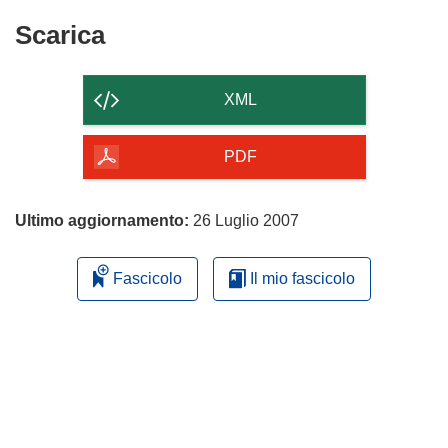
Scarica
Scarica
il
contenuto
XML
della
pagina
PDF
Ultimo aggiornamento:
26 Luglio 2007
Fascicolo
Il mio fascicolo