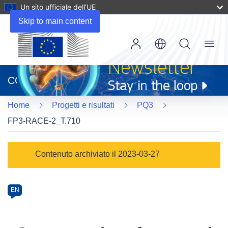
Un sito ufficiale dell’UE
Skip to main content
Menu
(si
apre
CORDIS
in
una
Home
Progetti e risultati
PQ3
nuova
finestra)
FP3-RACE-2_T.710
Programme
Contenuto archiviato il 2023-03-27
Category
Article
EN
available
in
the