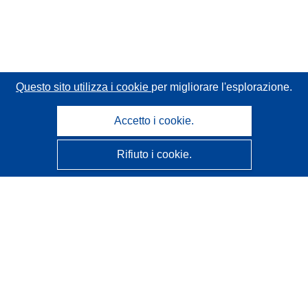
Questo sito utilizza i cookie
per migliorare l'esplorazione.
Accetto i cookie.
Rifiuto i cookie.
CORDIS - Risultati della ricerca dell’UE
Questo sito web è gestito dall'
Ufficio delle pubblicazioni
dell'Unione europea
Accessibilità
Classificazione semi-automatica dei progetti - Informativa
sulla spiegabilità