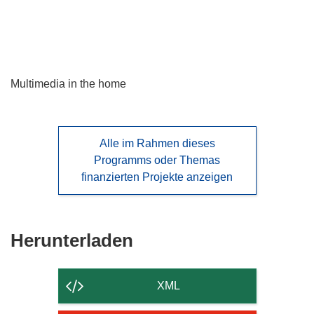
languages:
Multimedia in the home
Alle im Rahmen dieses
Programms oder Themas
finanzierten Projekte anzeigen
Den
Herunterladen
Inhalt
der
XML
Seite