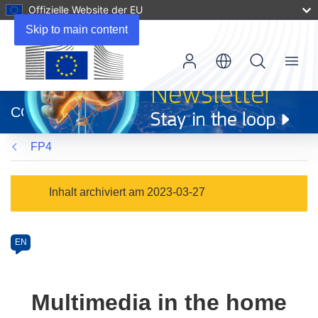
Offizielle Website der EU
Skip to main content
Menu
(öffnet
in
CORDIS
neuem
Fenster)
FP4
Programme
Inhalt archiviert am 2023-03-27
Category
Article
EN
available
in
the
Multimedia in the home
following