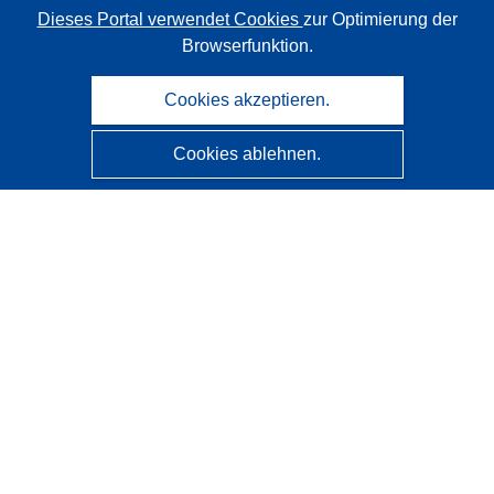
Dieses Portal verwendet Cookies
zur Optimierung der
Browserfunktion.
Cookies akzeptieren.
Cookies ablehnen.
CORDIS - Forschungsergebnisse der EU
Diese Website wird vom
Amt für Veröffentlichungen der
Europäischen Union
verwaltet.
Barrierefreiheit
Halbautomatische Projektklassifizierung - Hinweis zur
Erklärbarkeit
Kontakt