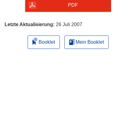
herunterladen
PDF
Letzte Aktualisierung:
26 Juli 2007
Booklet
Mein Booklet