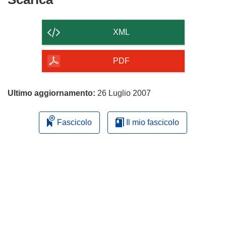
il
contenuto
XML
della
pagina
PDF
Ultimo aggiornamento:
26 Luglio 2007
Fascicolo
Il mio fascicolo