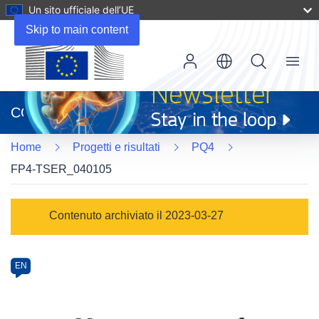
Un sito ufficiale dell’UE
Skip to main content
Menu
(si
apre
CORDIS
in
una
Home
Progetti e risultati
PQ4
nuova
finestra)
FP4-TSER_040105
Programme
Contenuto archiviato il 2023-03-27
Category
Article
EN
available
in
the