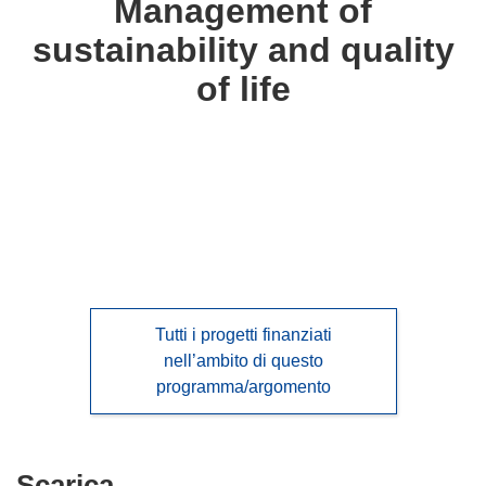
Management of
following
sustainability and quality
languages:
of life
Tutti i progetti finanziati
nell’ambito di questo
programma/argomento
Scarica
Scarica