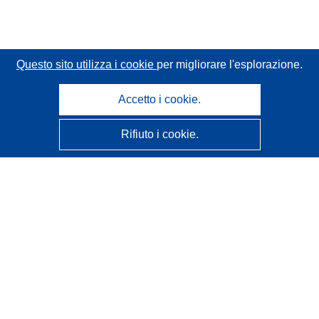
Questo sito utilizza i cookie
per migliorare l'esplorazione.
Accetto i cookie.
Rifiuto i cookie.
CORDIS - Risultati della ricerca dell’UE
Questo sito web è gestito dall'
Ufficio delle pubblicazioni
dell'Unione europea
Accessibilità
Classificazione semi-automatica dei progetti - Informativa
sulla spiegabilità