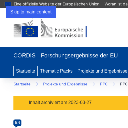
Eine offizielle Website der Europäischen Union
Woran ist d
Skip to main content
(öffnet
in
CORDIS - Forschungsergebnisse der EU
neuem
Fenster)
Startseite
Thematic Packs
Projekte und Ergebnisse
Startseite
Projekte und Ergebnisse
FP6
FP6
Programme
Inhalt archiviert am 2023-03-27
Category
Article
EN