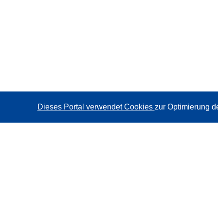
Dieses Portal verwendet Cookies
zur Optimierung d
CORDIS - Forschungsergebnisse der EU
Diese Website wird vom
Amt für Veröffentlichungen der
Europäischen Union
verwaltet.