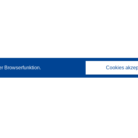
er Browserfunktion.
Cookies akzep
Kontakt
Wenden Sie sich an das Help Desk
Häufig gestellte Fragen
(mit Antworten)