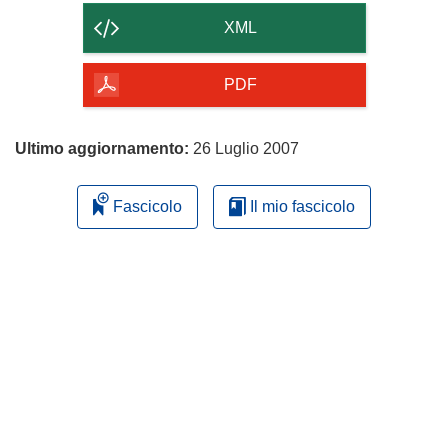
contenuto
XML
della
pagina
PDF
Ultimo aggiornamento:
26 Luglio 2007
Fascicolo
Il mio fascicolo