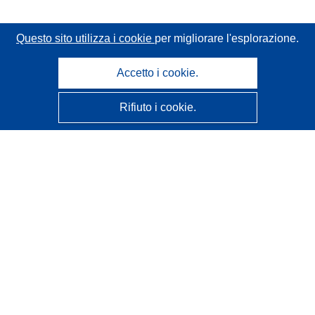
Questo sito utilizza i cookie
per migliorare l'esplorazione.
Accetto i cookie.
Rifiuto i cookie.
CORDIS - Risultati della ricerca dell’UE
Questo sito web è gestito dall'
Ufficio delle pubblicazioni
dell'Unione europea
Accessibilità
Classificazione semi-automatica dei progetti - Informativa
sulla spiegabilità
Contattaci