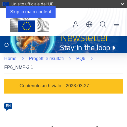
Un sito ufficiale dell’UE
Skip to main content
Menu
(si
apre
CORDIS
in
una
Home
Progetti e risultati
PQ6
nuova
finestra)
FP6_NMP-2.1
Programme
Contenuto archiviato il 2023-03-27
Category
Article
EN
available
in
the