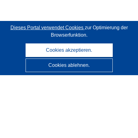
Dieses Portal verwendet Cookies
zur Optimierung der
Browserfunktion.
Cookies akzeptieren.
Cookies ablehnen.
CORDIS - Forschungsergebnisse der EU
Diese Website wird vom
Amt für Veröffentlichungen der
Europäischen Union
verwaltet.
Barrierefreiheit
Halbautomatische Projektklassifizierung - Hinweis zur
Erklärbarkeit