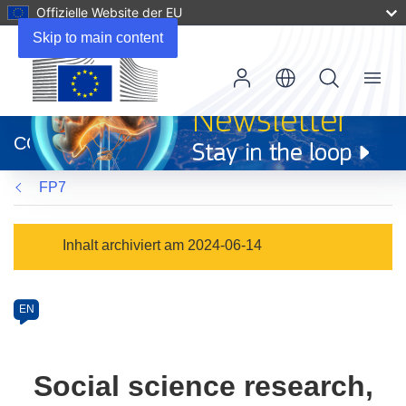
Offizielle Website der EU
Skip to main content
Menu
(öffnet
in
CORDIS
neuem
Fenster)
FP7
Programme
Inhalt archiviert am 2024-06-14
Category
Article
EN
available
in
the
Social science research,
following