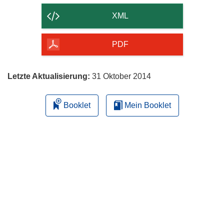
der
XML
Seite
herunterladen
PDF
Letzte Aktualisierung:
31 Oktober 2014
Booklet
Mein Booklet