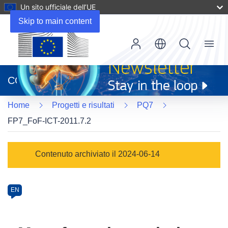
Un sito ufficiale dell’UE
Skip to main content
Menu
(si
apre
CORDIS
in
una
Home
Progetti e risultati
PQ7
nuova
finestra)
FP7_FoF-ICT-2011.7.2
Programme
Contenuto archiviato il 2024-06-14
Category
Article
EN
available
in
the