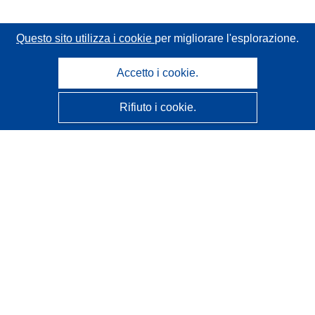
Questo sito utilizza i cookie
per migliorare l'esplorazione.
Accetto i cookie.
Rifiuto i cookie.
CORDIS - Risultati della ricerca dell’UE
Questo sito web è gestito dall'
Ufficio delle pubblicazioni
dell'Unione europea
Accessibilità
Classificazione semi-automatica dei progetti - Informativa
sulla spiegabilità
Contattaci