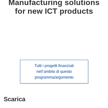
Manufacturing solutions
following
for new ICT products
languages:
Tutti i progetti finanziati
nell’ambito di questo
programma/argomento
Scarica
Scarica
il