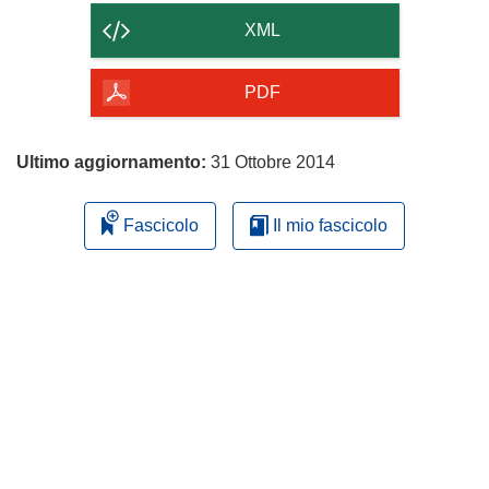
contenuto
XML
della
pagina
PDF
Ultimo aggiornamento:
31 Ottobre 2014
Fascicolo
Il mio fascicolo