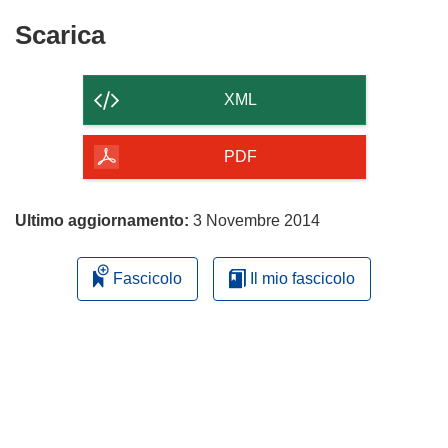
Scarica
Scarica
il
contenuto
XML
della
pagina
PDF
Ultimo aggiornamento:
3 Novembre 2014
Fascicolo
Il mio fascicolo