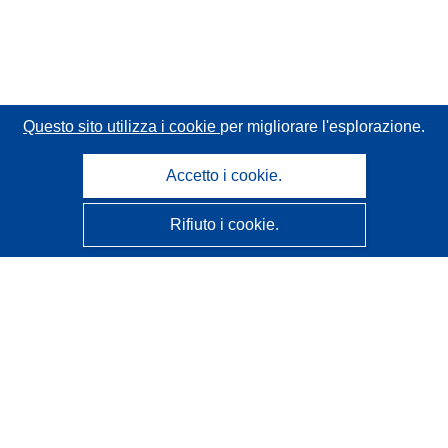
Questo sito utilizza i cookie
per migliorare l'esplorazione.
Accetto i cookie.
Rifiuto i cookie.
CORDIS - Risultati della ricerca dell’UE
Questo sito web è gestito dall'
Ufficio delle pubblicazioni
dell'Unione europea
Accessibilità
Classificazione semi-automatica dei progetti - Informativa
sulla spiegabilità