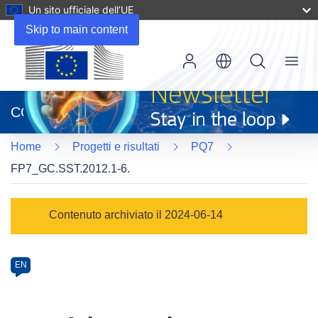
Un sito ufficiale dell’UE
Skip to main content
Menu
(si
apre
CORDIS
in
una
Home
Progetti e risultati
PQ7
nuova
finestra)
FP7_GC.SST.2012.1-6.
Programme
Contenuto archiviato il 2024-06-14
Category
Article
EN
available
in
the