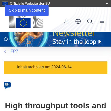
Offizielle Website der EU
Skip to main content
Menu
(öffnet
in
CORDIS
neuem
Fenster)
FP7
Programme
Inhalt archiviert am 2024-06-14
Category
Article
EN
available
in
the
High throughput tools and
following