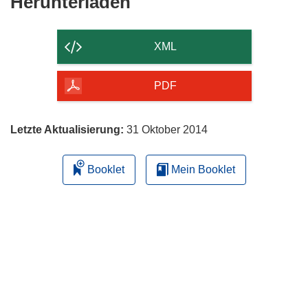
Den
Herunterladen
Inhalt
der
XML
Seite
herunterladen
PDF
Letzte Aktualisierung:
31 Oktober 2014
Booklet
Mein Booklet