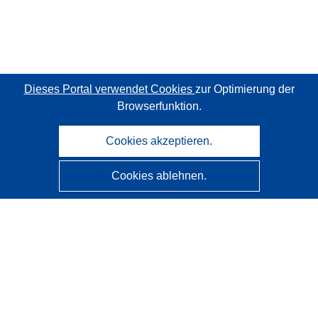
Dieses Portal verwendet Cookies
zur Optimierung der
Browserfunktion.
Cookies akzeptieren.
Cookies ablehnen.
CORDIS - Forschungsergebnisse der EU
Diese Website wird vom
Amt für Veröffentlichungen der
Europäischen Union
verwaltet.
Barrierefreiheit
Halbautomatische Projektklassifizierung - Hinweis zur