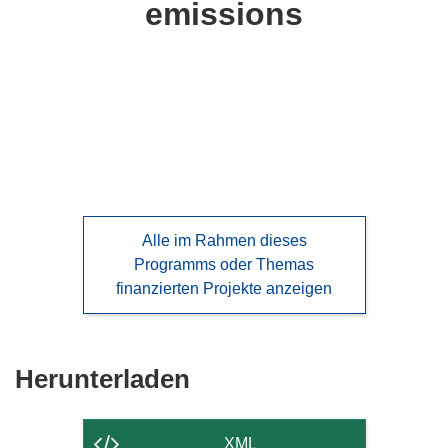
emissions
languages:
Alle im Rahmen dieses
Programms oder Themas
finanzierten Projekte anzeigen
Den
Herunterladen
Inhalt
der
XML