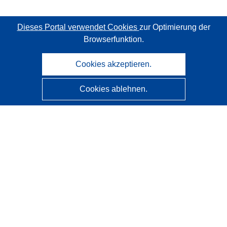
Dieses Portal verwendet Cookies
zur Optimierung der
Browserfunktion.
Cookies akzeptieren.
Cookies ablehnen.
CORDIS - Forschungsergebnisse der EU
Diese Website wird vom
Amt für Veröffentlichungen der
Europäischen Union
verwaltet.
Barrierefreiheit
Halbautomatische Projektklassifizierung - Hinweis zur
Erklärbarkeit