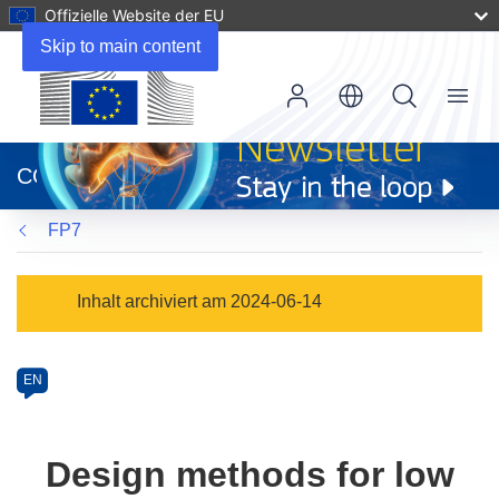
Offizielle Website der EU
Skip to main content
Menu
(öffnet
in
CORDIS
neuem
Fenster)
FP7
Programme
Inhalt archiviert am 2024-06-14
Category
Article
EN
available
in
the
Design methods for low
following