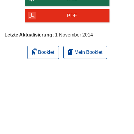
Seite
herunterladen
PDF
Letzte Aktualisierung:
1 November 2014
Booklet
Mein Booklet