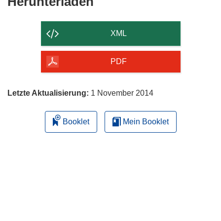
Den
Herunterladen
Inhalt
der
XML
Seite
herunterladen
PDF
Letzte Aktualisierung:
1 November 2014
Booklet
Mein Booklet