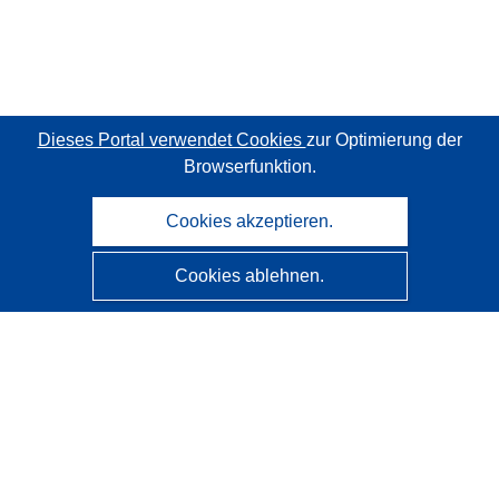
Dieses Portal verwendet Cookies
zur Optimierung der
Browserfunktion.
Cookies akzeptieren.
Cookies ablehnen.
CORDIS - Forschungsergebnisse der EU
Diese Website wird vom
Amt für Veröffentlichungen der
Europäischen Union
verwaltet.
Barrierefreiheit
Halbautomatische Projektklassifizierung - Hinweis zur