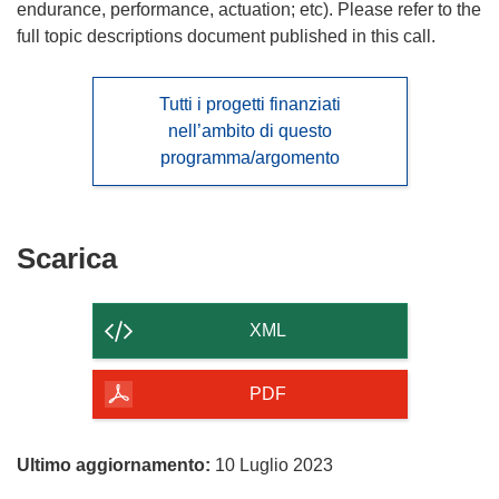
endurance, performance, actuation; etc). Please refer to the
full topic descriptions document published in this call.
Tutti i progetti finanziati
nell’ambito di questo
programma/argomento
Scarica
Scarica
il
contenuto
XML
della
pagina
PDF
Ultimo aggiornamento:
10 Luglio 2023