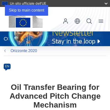
Un sito ufficiale dell’UE
Skip to main content
Menu
(si
apre
CORDIS
in
una
Orizzonte 2020
nuova
finestra)
Programme
Category
Article
EN
available
in
the
Oil Transfer Bearing for
following
Advanced Pitch Change
languages:
Mechanism