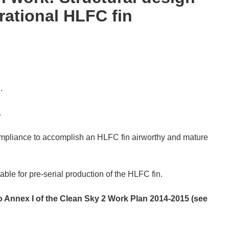
rational HLFC fin
.
.
ompliance to accomplish an HLFC fin airworthy and mature
le for pre-serial production of the HLFC fin.
 to Annex I of the Clean Sky 2 Work Plan 2014-2015 (see