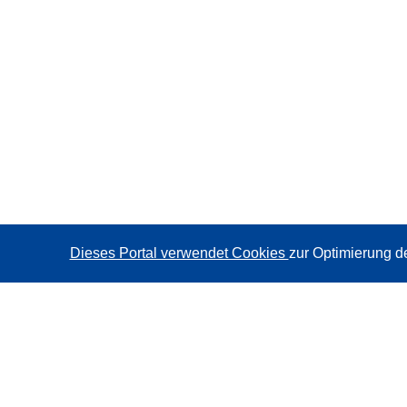
Dieses Portal verwendet Cookies
zur Optimierung d
CORDIS - Forschungsergebnisse der EU
Diese Website wird vom
Amt für Veröffentlichungen der