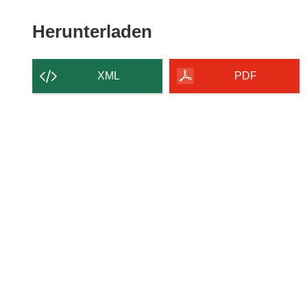
Den
Herunterladen
Inhalt
der
XML
PDF
Seite
herunterladen