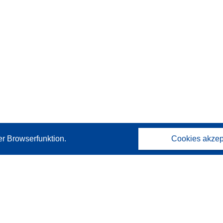
er Browserfunktion.
Cookies akzep
Kontakt
Wenden Sie sich an das Help Desk