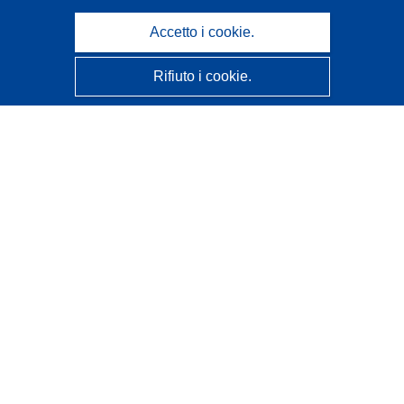
Accetto i cookie.
Rifiuto i cookie.
CORDIS - Risultati della ricerca dell’UE
Questo sito web è gestito dall'
Ufficio delle pubblicazioni
dell'Unione europea
Accessibilità
Classificazione semi-automatica dei progetti - Informativa
sulla spiegabilità
Contattaci
Contatta il nostro Help Desk