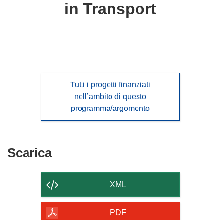
in Transport
Tutti i progetti finanziati
nell’ambito di questo
programma/argomento
Scarica
Scarica
il
contenuto
XML
della
pagina
PDF