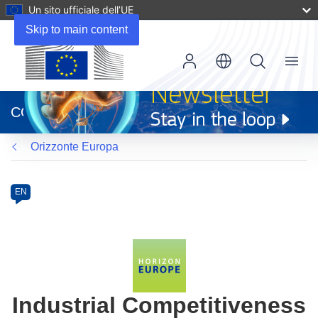
Un sito ufficiale dell’UE
Skip to main content
Menu
(si
apre
CORDIS
in
una
Orizzonte Europa
nuova
finestra)
Programme
Category
Article
EN
available
in
the
following
languages:
Industrial Competitiveness