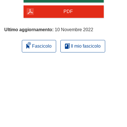
della
pagina
PDF
Ultimo aggiornamento:
10 Novembre 2022
Fascicolo
Il mio fascicolo