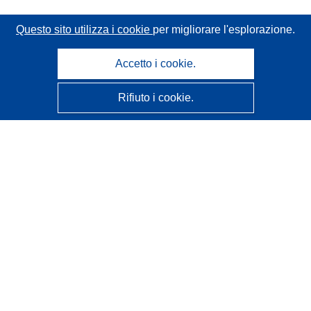
Questo sito utilizza i cookie
per migliorare l'esplorazione.
Accetto i cookie.
Rifiuto i cookie.
CORDIS - Risultati della ricerca dell’UE
Questo sito web è gestito dall'
Ufficio delle pubblicazioni
dell'Unione europea
Accessibilità
Classificazione semi-automatica dei progetti - Informativa
sulla spiegabilità
Contattaci