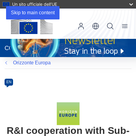
Un sito ufficiale dell’UE
Skip to main content
Menu
(si
apre
CORDIS
in
una
Orizzonte Europa
nuova
finestra)
Programme
Category
Article
EN
available
in
the
following
languages:
R&I cooperation with Sub-