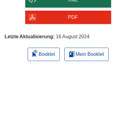
Seite
herunterladen
PDF
Letzte Aktualisierung:
16 August 2024
Booklet
Mein Booklet