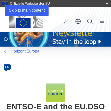
Offizielle Website der EU
Skip to main content
Menu
(öffnet
in
CORDIS
neuem
Fenster)
Horizont Europa
Programme
Category
Article
EN
available
in
the
following
languages:
ENTSO-E and the EU.DSO