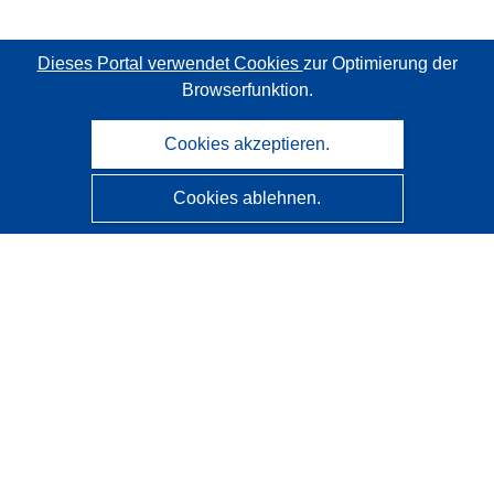
Dieses Portal verwendet Cookies
zur Optimierung der
Browserfunktion.
Cookies akzeptieren.
Cookies ablehnen.
CORDIS - Forschungsergebnisse der EU
Diese Website wird vom
Amt für Veröffentlichungen der
Europäischen Union
verwaltet.
Barrierefreiheit
Halbautomatische Projektklassifizierung - Hinweis zur
Erklärbarkeit