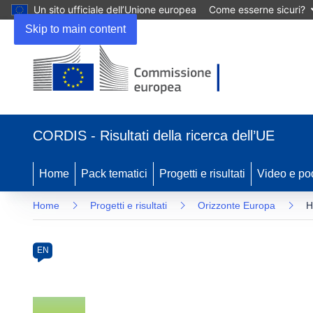
Un sito ufficiale dell’Unione europea
Come esserne sicuri?
Skip to main content
(si
apre
CORDIS - Risultati della ricerca dell’UE
in
una
nuova
Home
Pack tematici
Progetti e risultati
Video e po
finestra)
Home
Progetti e risultati
Orizzonte Europa
H
Programme
Category
Article
EN
available
in
the