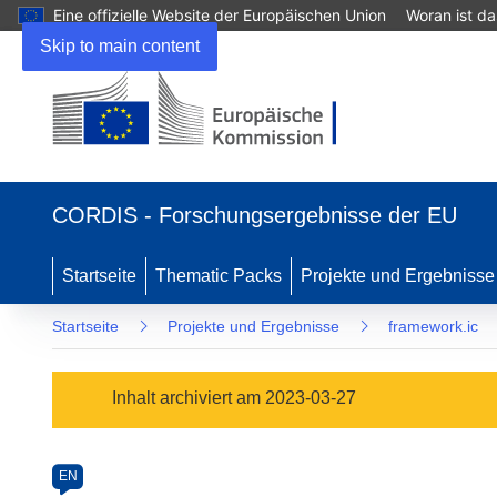
Eine offizielle Website der Europäischen Union
Woran ist d
Skip to main content
(öffnet
in
CORDIS - Forschungsergebnisse der EU
neuem
Fenster)
Startseite
Thematic Packs
Projekte und Ergebnisse
Startseite
Projekte und Ergebnisse
framework.ic
Programme
Inhalt archiviert am 2023-03-27
Category
Article
EN