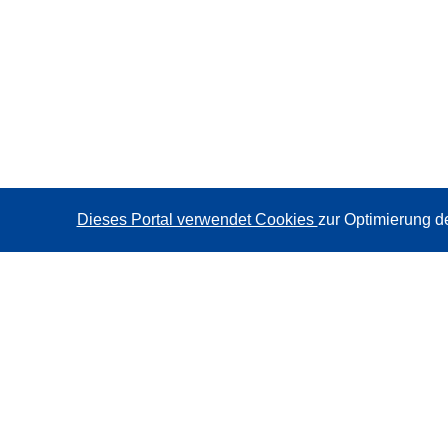
Dieses Portal verwendet Cookies
zur Optimierung d
CORDIS - Forschungsergebnisse der EU
Diese Website wird vom
Amt für Veröffentlichungen der
Europäischen Union
verwaltet.