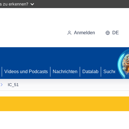
as zu erkennen?
Anmelden
DE
Videos und Podcasts
Nachrichten
Datalab
Suche
IC_51