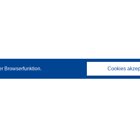
er Browserfunktion.
Cookies akzep
Kontakt
Wenden Sie sich an das Help Desk
Häufig gestellte Fragen
(mit Antworten)