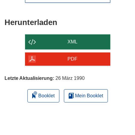
Den
Herunterladen
Inhalt
der
XML
Seite
herunterladen
PDF
Letzte Aktualisierung:
26 März 1990
Booklet
Mein Booklet