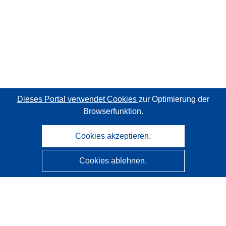
Dieses Portal verwendet Cookies
zur Optimierung der
Browserfunktion.
Cookies akzeptieren.
Cookies ablehnen.
CORDIS - Forschungsergebnisse der EU
Diese Website wird vom
Amt für Veröffentlichungen der
Europäischen Union
verwaltet.